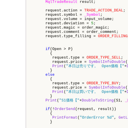
MqlTradeResult
 result;

      request.action = 
TRADE_ACTION_DEAL
;

      request.symbol = 
_Symbol
;

      request.volume = input_volume;

      request.deviation = 
5
;

      request.magic = order_magic;

      request.comment = order_comment;

      request.type_filling = 
ORDER_FILLING
if
(Open > P)

        {

         request.type = 
ORDER_TYPE_SELL
;

         request.price = 
SymbolInfoDouble
(
Print
(
"本日は売りです。　Open価格【"
+
        }

else
        {

         request.type = 
ORDER_TYPE_BUY
;

         request.price = 
SymbolInfoDouble
(
Print
(
"本日は買いです。　Open価格【"
+
        }

Print
(
"S1価格【"
+
DoubleToString
(S1, 
_
if
(!
OrderSend
(request, result))

        {

PrintFormat
(
"OrderError %d"
, 
GetL
        }
