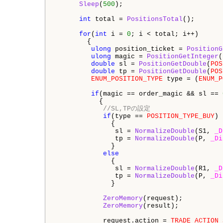
Sleep
(
500
);

int
 total = 
PositionsTotal
();

for
(
int
 i = 
0
; i < total; i++)

        {

ulong
 position_ticket = 
PositionG
ulong
 magic = 
PositionGetInteger
(
double
 sl = 
PositionGetDouble
(
POS
double
 tp = 
PositionGetDouble
(
POS
ENUM_POSITION_TYPE
 type = (
ENUM_P
if
(magic == order_magic && sl == 
           {

//SL,TPの設定
if
(type == 
POSITION_TYPE_BUY
)

              {

               sl = 
NormalizeDouble
(S1, 
_D
               tp = 
NormalizeDouble
(P, 
_Di
              }

else
              {

               sl = 
NormalizeDouble
(R1, 
_D
               tp = 
NormalizeDouble
(P, 
_Di
              }

ZeroMemory
(request);

ZeroMemory
(result);

            request.action = 
TRADE_ACTION_