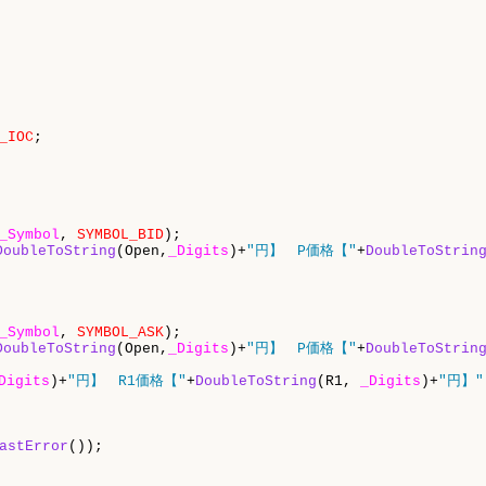
_IOC
;

_Symbol
, 
SYMBOL_BID
);

DoubleToString
(Open,
_Digits
)+
"円】　P価格【"
+
DoubleToStrin
_Symbol
, 
SYMBOL_ASK
);

DoubleToString
(Open,
_Digits
)+
"円】　P価格【"
+
DoubleToStrin
Digits
)+
"円】　R1価格【"
+
DoubleToString
(R1, 
_Digits
)+
"円】"
astError
());
