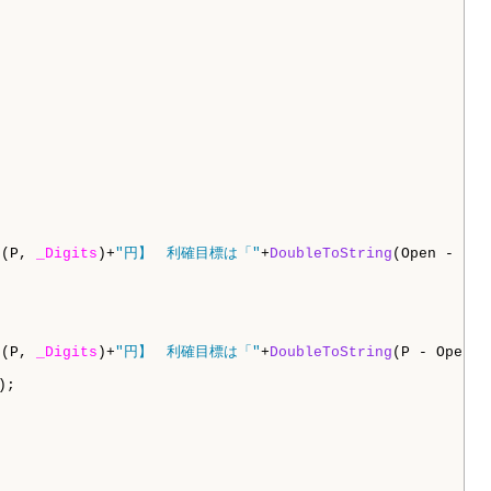
g
(P, 
_Digits
)+
"円】　利確目標は「"
+
DoubleToString
(Open - P, 
g
(P, 
_Digits
)+
"円】　利確目標は「"
+
DoubleToString
(P - Open, 
);
