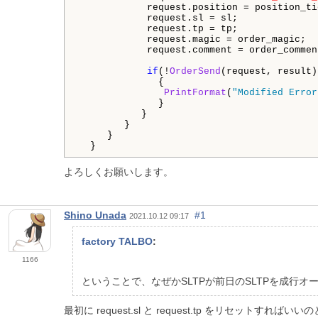
            request.position = position_tic
            request.sl = sl;

            request.tp = tp;

            request.magic = order_magic;

            request.comment = order_comment
if
(!
OrderSend
(request, result))
              {

PrintFormat
(
"Modified Error
              }

           }

        }

     }

  }
よろしくお願いします。
Shino Unada
#1
2021.10.12 09:17
factory TALBO
:
1166
ということで、なぜかSLTPが前日のSLTPを成行
最初に request.sl と request.tp をリセットすれば