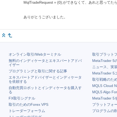
MqlTradeRequest = {0};ができなくて、あれと思ってたらM
ありがとうございました。
オンライン取引/Webターミナル
取引プラット
無料のインディケータとエキスパートアドバ
MetaTrader 5
イザー
ニュース、実
プログラミングと取引に関する記事
MetaTrader 5
エキスパートアドバイザーとインディケータ
取引戦略のため
を依頼する
MQL5 Cloud N
自動売買ロボットとインディケータを購入す
る
MQL5 Algo Fo
FX取引シグナル
MetaTrader 5
取引のためのForex VPS
プラットフォ
トレーダーフォーラム
プログラムの
トレーダーのブログ