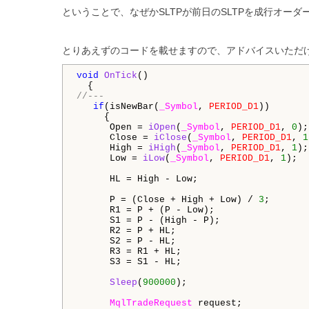
ということで、なぜかSLTPが前日のSLTPを成行オー
とりあえずのコードを載せますので、アドバイスいただ
void
OnTick
()

//---
if
(isNewBar(
_Symbol
, 
PERIOD_D1
))

     {

      Open = 
iOpen
(
_Symbol
, 
PERIOD_D1
, 
0
);

      Close = 
iClose
(
_Symbol
, 
PERIOD_D1
, 
1
      High = 
iHigh
(
_Symbol
, 
PERIOD_D1
, 
1
);

      Low = 
iLow
(
_Symbol
, 
PERIOD_D1
, 
1
);

      HL = High - Low;

      P = (Close + High + Low) / 
3
;

      R1 = P + (P - Low);

      S1 = P - (High - P);

      R2 = P + HL;

      S2 = P - HL;

      R3 = R1 + HL;

      S3 = S1 - HL;

Sleep
(
900000
);

MqlTradeRequest
 request;
