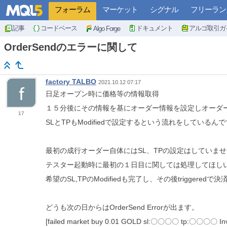
フォーラム
マーケット
シグナル
フリーラン
記事
コードベース
ドキュメント
アルゴ取引ガ
Algo Forge
OrderSendのエラーに関して
factory TALBO
2021.10.12 07:17
日足オープン時に価格等の情報取得
１５分後にその情報を基にオーダー情報を設定しオーダ
17
SLとTPもModifiedで設定するという流れをしているん
最初の成行オーダー自体にはSL、TPの設定はしていま
テスター起動時に最初の１日目に関しては処理してほし
希望のSL,TPのModifiedも完了し、その後trigge
どうも次の日からはOrderSend Errorが出ます。
[failed market buy 0.01 GOLD sl:〇〇〇〇 tp:〇〇〇〇 Inva