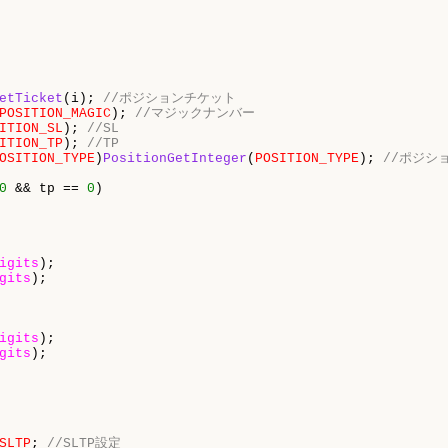
etTicket
(i); 
//ポジションチケット
POSITION_MAGIC
); 
//マジックナンバー
ITION_SL
); 
//SL
ITION_TP
); 
//TP
OSITION_TYPE
)
PositionGetInteger
(
POSITION_TYPE
); 
//ポジシ
0
 && tp == 
0
)

igits
);

gits
);

igits
);

gits
);

SLTP
; 
//SLTP設定