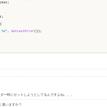
ket;

;



 %d"
, 
GetLastError
());

オーダー時にセットしようとしてるんですよね。。。
いいのと違いますか？