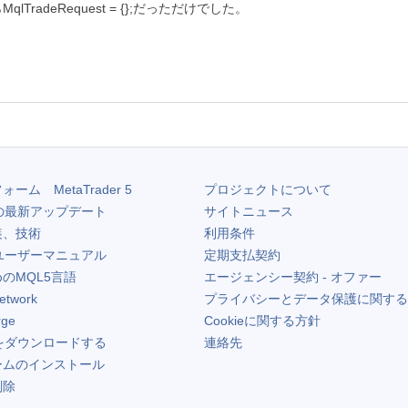
qlTradeRequest = {};だっただけでした。
フォーム
MetaTrader 5
プロジェクトについて
の最新アップデート
サイトニュース
装、技術
利用条件
ユーザーマニュアル
定期支払契約
のMQL5言語
エージェンシー契約 - オファー
etwork
プライバシーとデータ保護に関する
rge
Cookieに関する方針
をダウンロードする
連絡先
ームのインストール
削除