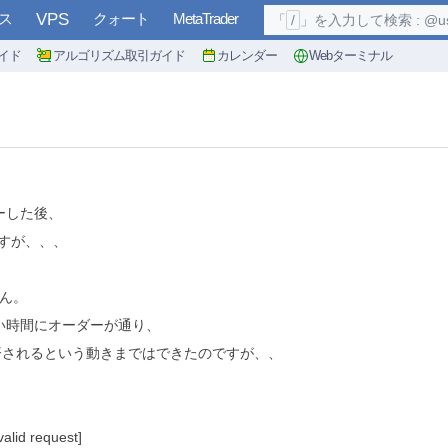
ス
VPS
クォート
MetaTrader
「
/
」を入力して検索 : @user, 
イド
アルゴリズム取引ガイド
カレンダー
Webターミナル
ーした後、
ですが、、、
せん。
い時間にオーダーが通り、
redで決済されるという動きまではできたのですが、、
lid request]