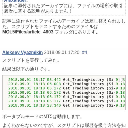
Alexander
:
記事に添付されたアーカイブには、ファイルの場所や取引
履歴に関する説明がありません！
記事に添付されたファイルのアーカイブは差し替えられまし
た。スクリプトをテストするためのファイルは
MQL5/Files/article_4803
フォルダにあります
。
Aleksey Vyazmikin
2018.09.01 17:20
#4
スクリプトを実行してみた。
結果は以下の通りです。
2018.09
.
01
18
:
17
:
58.442
 Get_TradingHistory (Si-
9.18
,
2018.09
.
01
18
:
18
:
06.008
 Get_TradingHistory (Si-
9.18
2018.09
.
01
18
:
18
:
06.172
 Get_TradingHistory (Si-
9.18
2018.09
.
01
18
:
18
:
06.172
 Get_TradingHistory (Si-
9.18
,
2018.09
.
01
18
:
18
:
06.172
 Get_TradingHistory (Si-
9.18
,
2018.09
.
01
18
:
18
:
06.177
 Get_TradingHistory (Si-
9.18
,
2018.09
.
01
18
:
18
:
23.346
 Get_TradingHistory (Si-
9.18
,
ポータブルモードのMT5は動作します。
よくわからないのですが、スクリプトは履歴を扱う方法を知