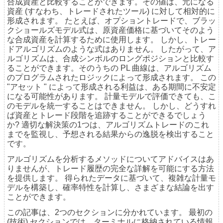
合成資産と比較することができます。その値は、元になる
資産 (すなわち、トレードされたツール) に対して相対的に
形成されます。 たとえば、オプショントレードで、ブラッ
クショールズモデル式は、原資産価格に基づいてそのよう
な合成資産を計算するために使用します。 しかし、トレー
ドアルゴリズムのような式はありません。 したがって、ア
ルゴリズムは、合成シンボルのロングポジションと比較す
ることができます。そのうちの PL 曲線は、アルゴリズム
のプログラムされたロジックによって形成されます。 この
"アセット " によって形成される利益は、ある期間に不安定
になる可能性があります。 計量モデルで評価できても、こ
のモデルを統一することはできません。 しかし、どうすれ
ば資産とトレード段階を追跡することができるでしょう
か? 適切な解決策の1つは、アルゴリズムトレードのこれ
までを監視し、予想される結果からの逸脱を検出すること
です。
アルゴリズムを分析するメソッドについてアドバイスはあ
りませんが、トレード履歴の完全な詳解を可能にする方法
を提供します。 得られたデータに基づいて、複雑な計量モ
デルを構築し、確率特性を計算し、さまざまな結論を出す
ことができます。
この記事は、2つのセクションに分かれています。 最初の
(技術) セクションでは、ターミナルに格納されている情報