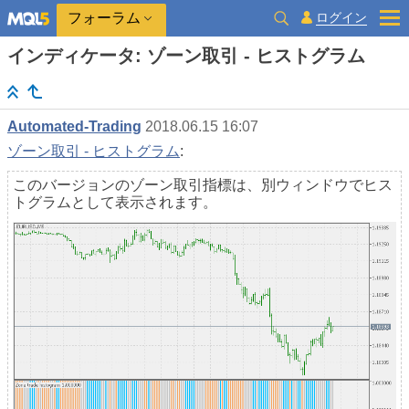
ログイン
フォーラム
インディケータ: ゾーン取引 - ヒストグラム
Automated-Trading
2018.06.15 16:07
ゾーン取引 - ヒストグラム
:
このバージョンのゾーン取引指標は、別ウィンドウでヒス
トグラムとして表示されます。