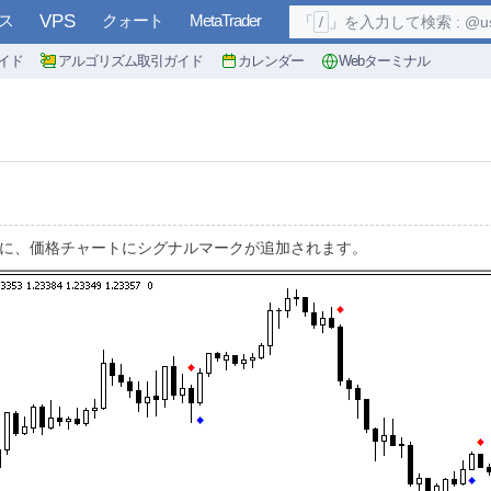
ス
VPS
クォート
MetaTrader
「
/
」を入力して検索 : @user, 
イド
アルゴリズム取引ガイド
カレンダー
Webターミナル
きに、価格チャートにシグナルマークが追加されます。