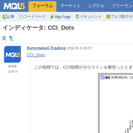
フォーラム
マーケット
シグナル
フリーラン
記事
コードベース
ドキュメント
アルゴ取引ガ
Algo Forge
インディケータ: CCI_Dots
Automated-Trading
2018.05.11 09:57
CCI_Dots
:
管理者
この指標では、CCI指標がゼロラインを横切ったと
111673