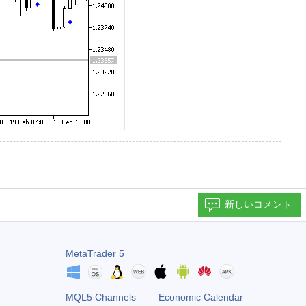
新しいコメント
MetaTrader 5
MQL5 Channels
Economic Calendar