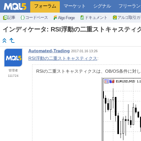
フォーラム
マーケット
シグナル
フリーラン
記事
コードベース
ドキュメント
アルゴ取引ガ
Algo Forge
インディケータ: RSI浮動の二重ストキャスティ
Automated-Trading
2017.01.16 13:26
RSI浮動の二重ストキャスティクス
:
管理者
RSIの二重ストキャスティクスは、OB/OS条件に
111724