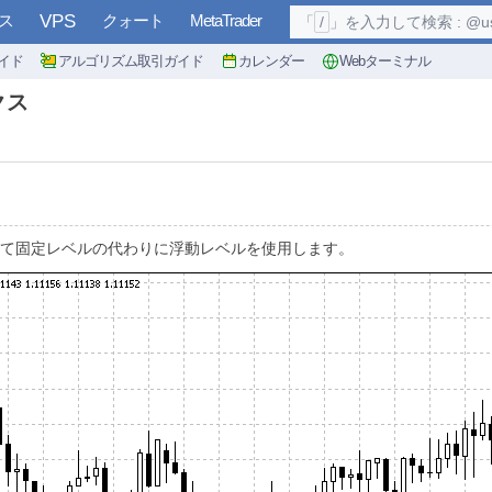
ス
VPS
クォート
MetaTrader
「
/
」を入力して検索 : @user, 
イド
アルゴリズム取引ガイド
カレンダー
Webターミナル
クス
対して固定レベルの代わりに浮動レベルを使用します。