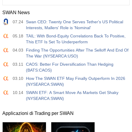
SWAN News
07.24
Swan CEO: Twenty One Serves Tether's US Political
Interests, Mallers' Role is 'Nominal'
05.18
TAIL: With Bond-Equity Correlations Back To Positive,
This ETF Is Set To Underperform
04.03
Finding The Opportunities After The Selloff And End Of
The War (NYSEARCA:USO)
03.11
CAOS: Better For Diversification Than Hedging
(BATS:CAOS)
03.10
How The SWAN ETF May Finally Outperform In 2026
(NYSEARCA:SWAN)
10.14
SWAN ETF: A Smart Move As Markets Get Shaky
(NYSEARCA:SWAN)
Applicazioni di Trading per SWAN