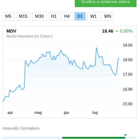
Grafico a schermo intero
M5
M15
M30
H1
H4
D1
W1
MN
MDV
18.46
0.00%
Modiv Industrial Inc Class C
Intervallo Giornaliero