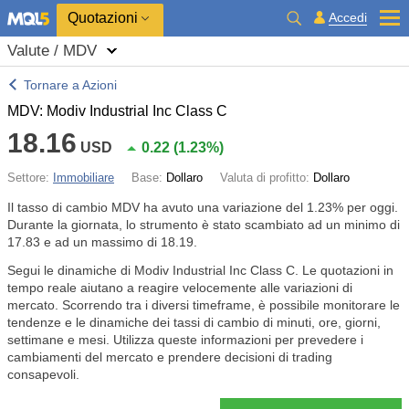
Quotazioni
Accedi
Valute / MDV
Tornare a Azioni
MDV: Modiv Industrial Inc Class C
18.16
USD
0.22
(
1.23%
)
Settore:
Immobiliare
Base:
Dollaro
Valuta di profitto:
Dollaro
Il tasso di cambio MDV ha avuto una variazione del
1.23%
per oggi.
Durante la giornata, lo strumento è stato scambiato ad un minimo di
17.83 e ad un massimo di 18.19.
Segui le dinamiche di Modiv Industrial Inc Class C. Le quotazioni in
tempo reale aiutano a reagire velocemente alle variazioni di
mercato. Scorrendo tra i diversi timeframe, è possibile monitorare le
tendenze e le dinamiche dei tassi di cambio di minuti, ore, giorni,
settimane e mesi. Utilizza queste informazioni per prevedere i
cambiamenti del mercato e prendere decisioni di trading
consapevoli.