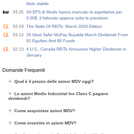
titolo stabile
Agire
Fcst
Prev
USD
-14.6 K
4.9 K
03.25
Gli EPS di Modiv hanno mancato le aspettative per
0,05$, il fatturato appena sotto le previsioni
03.19
The State Of REITs: March 2026 Edition
03.13
26 Ideal Safer MoPay Buyable March Dividends From
81 Equities And 80 Funds
02.13
4 U.S., Canada REITs Announce Higher Dividends In
January
Domande Frequenti
Qual è il prezzo delle azioni MDV oggi?
Le azioni Modiv Industrial Inc Class C pagano
dividendi?
Come acquistare azioni MDV?
Come investire in azioni MDV?