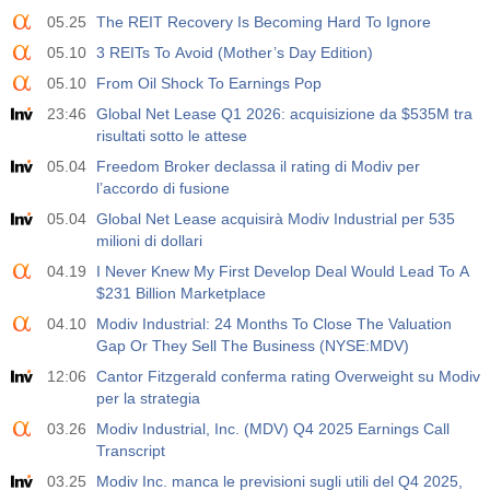
USD
588
588
05.25
The REIT Recovery Is Becoming Hard To Ignore
05.10
3 REITs To Avoid (Mother’s Day Edition)
19:00
Credito al Consumo Fed m/m
05.10
From Oil Shock To Earnings Pop
Agire
Fcst
Prev
USD
23:46
Global Net Lease Q1 2026: acquisizione da $535M tra
$​14.17 B
$​11.44 B
$​-1.08 B
risultati sotto le attese
05.04
Freedom Broker declassa il rating di Modiv per
19:30
CFTC Oro Posizioni Nette Non Commerciali
l’accordo di fusione
Agire
Fcst
Prev
USD
05.04
Global Net Lease acquisirà Modiv Industrial per 535
197.6 K
182.1 K
milioni di dollari
04.19
I Never Knew My First Develop Deal Would Lead To A
19:30
CFTC Greggio Posizioni Nette Non Commerciali
$231 Billion Marketplace
Agire
Fcst
Prev
USD
04.10
112.4 K
Modiv Industrial: 24 Months To Close The Valuation
120.1 K
Gap Or They Sell The Business (NYSE:MDV)
12:06
Cantor Fitzgerald conferma rating Overweight su Modiv
19:30
CFTC S&amp;P 500 Posizioni Nette Non Commerciali
per la strategia
Agire
Fcst
Prev
USD
-27.3 K
-17.2 K
03.26
Modiv Industrial, Inc. (MDV) Q4 2025 Earnings Call
Transcript
19:30
CFTC Nasdaq 100 Posizioni Nette Non Commerciali
03.25
Modiv Inc. manca le previsioni sugli utili del Q4 2025,