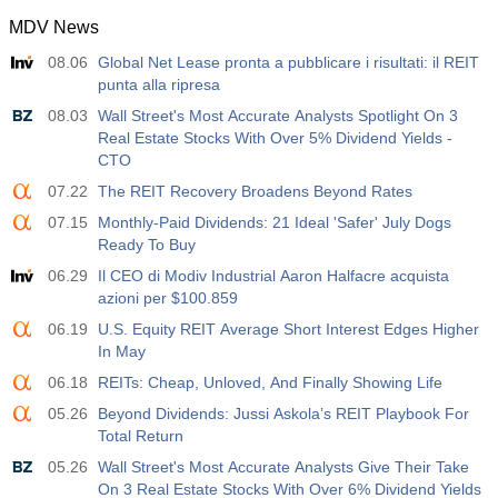
MDV News
12:30
Guadagno Medio Orario a/a
08.06
Global Net Lease pronta a pubblicare i risultati: il REIT
Agire
Fcst
Prev
USD
punta alla ripresa
3.2%
3.5%
3.5%
08.03
Wall Street's Most Accurate Analysts Spotlight On 3
Real Estate Stocks With Over 5% Dividend Yields -
12:30
Libri Paga Privati Non Agricoli
CTO
Agire
Fcst
Prev
USD
30 K
40 K
30 K
07.22
The REIT Recovery Broadens Beyond Rates
07.15
Monthly-Paid Dividends: 21 Ideal 'Safer' July Dogs
12:30
Tasso di Disoccupazione U6
Ready To Buy
Agire
Fcst
Prev
06.29
Il CEO di Modiv Industrial Aaron Halfacre acquista
USD
7.9%
7.9%
7.9%
azioni per $100.859
06.19
U.S. Equity REIT Average Short Interest Edges Higher
17:00
Baker Hughes CONTEGGIO DELLE PIATTAFORME
In May
PETROLIFERE STATUNITENSI
06.18
REITs: Cheap, Unloved, And Finally Showing Life
USD
Agire
Fcst
Prev
05.26
454
Beyond Dividends: Jussi Askola’s REIT Playbook For
451
Total Return
05.26
Wall Street's Most Accurate Analysts Give Their Take
17:00
Baker Hughes US Total Rig Count
On 3 Real Estate Stocks With Over 6% Dividend Yields
Agire
Fcst
Prev