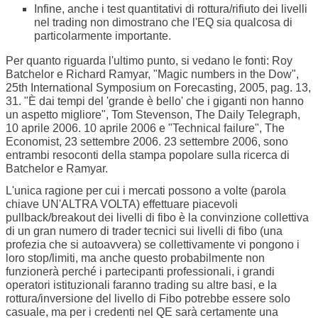
Infine, anche i test quantitativi di rottura/rifiuto dei livelli
nel trading non dimostrano che l'EQ sia qualcosa di
particolarmente importante.
Per quanto riguarda l'ultimo punto, si vedano le fonti: Roy
Batchelor e Richard Ramyar, "Magic numbers in the Dow",
25th International Symposium on Forecasting, 2005, pag. 13,
31. "È dai tempi del 'grande è bello' che i giganti non hanno
un aspetto migliore", Tom Stevenson, The Daily Telegraph,
10 aprile 2006. 10 aprile 2006 e "Technical failure", The
Economist, 23 settembre 2006. 23 settembre 2006, sono
entrambi resoconti della stampa popolare sulla ricerca di
Batchelor e Ramyar.
L'unica ragione per cui i mercati possono a volte (parola
chiave UN'ALTRA VOLTA) effettuare piacevoli
pullback/breakout dei livelli di fibo è la convinzione collettiva
di un gran numero di trader tecnici sui livelli di fibo (una
profezia che si autoavvera) se collettivamente vi pongono i
loro stop/limiti, ma anche questo probabilmente non
funzionerà perché i partecipanti professionali, i grandi
operatori istituzionali faranno trading su altre basi, e la
rottura/inversione del livello di Fibo potrebbe essere solo
casuale, ma per i credenti nel QE sarà certamente una