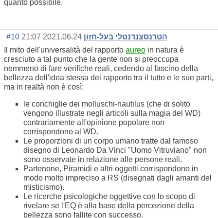
quanto possibile.
#10
2021.06.24 21:07
הטרנסצנדנטלי בעל-חזון
Il mito dell'universalità del rapporto
aureo
in natura è
cresciuto a tal punto che la gente non si preoccupa
nemmeno di fare verifiche reali, cedendo al fascino della
bellezza dell'idea stessa del rapporto tra il tutto e le sue parti,
ma in realtà non è così:
le conchiglie dei molluschi-nautilus (che di solito
vengono illustrate negli articoli sulla magia del WD)
contrariamente all'opinione popolare non
corrispondono al WD.
Le proporzioni di un corpo umano tratte dal famoso
disegno di Leonardo Da Vinci "Uomo Vitruviano" non
sono osservate in relazione alle persone reali.
Partenone, Piramidi e altri oggetti corrispondono in
modo molto impreciso a RS (disegnati dagli amanti del
misticismo).
Le ricerche psicologiche oggettive con lo scopo di
rivelare se l'EQ è alla base della percezione della
bellezza sono fallite con successo.