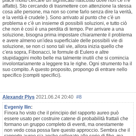
piace molto cercare un significato nascosto dove non ce n'è
affatto). Sto cercando di trasmettere con attenzione la stessa
cosa alle persone, ma non so come farlo senza dire la verità,
e la verità è crudele ). Sono arrivato al punto che c'è un
problema e c'è un insieme di possibili soluzioni, e tutto ciò
che non è così è una perdita di tempo. Per arrivare a una
soluzione, bisogna prima impostare chiaramente il problema
e avere almeno un'idea superficiale delle possibili vie di
soluzione, se non ci sono tali vie, allora inizia quello che
c'era sopra, Fibonacci, le formule di Eulero e altre
stupidaggini molto belle ma talmente inutili che si comincia
involontariamente a leggere tra le righe. Ogni strumento ha il
suo compito. A questo proposito, propongo di entrare nello
specifico (compiti specifici).
Alexandr Plys
2021.06.24 20:40
#8
Evgeniy Ilin
:
Finora ho visto che il principio del rapporto aureo può
essere usato per costruire catene di probabilità frattali che
formano un gruppo completo di eventi, ma onestamente
non vedo cosa possa fare questo approccio. Sembra che il
rapporto aureo sia anche collegato alle serie di fibo, ma