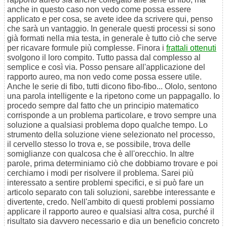
anche in questo caso non vedo come possa essere
applicato e per cosa, se avete idee da scrivere qui, penso
che sarà un vantaggio. In generale questi processi si sono
già formati nella mia testa, in generale è tutto ciò che serve
per ricavare formule più complesse. Finora i
frattali ottenuti
svolgono il loro compito. Tutto passa dal complesso al
semplice e così via. Posso pensare all'applicazione del
rapporto aureo, ma non vedo come possa essere utile.
Anche le serie di fibo, tutti dicono fibo-fibo... Ololo, sentono
una parola intelligente e la ripetono come un pappagallo. Io
procedo sempre dal fatto che un principio matematico
corrisponde a un problema particolare, e trovo sempre una
soluzione a qualsiasi problema dopo qualche tempo. Lo
strumento della soluzione viene selezionato nel processo,
il cervello stesso lo trova e, se possibile, trova delle
somiglianze con qualcosa che è all'orecchio. In altre
parole, prima determiniamo ciò che dobbiamo trovare e poi
cerchiamo i modi per risolvere il problema. Sarei più
interessato a sentire problemi specifici, e si può fare un
articolo separato con tali soluzioni, sarebbe interessante e
divertente, credo. Nell'ambito di questi problemi possiamo
applicare il rapporto aureo e qualsiasi altra cosa, purché il
risultato sia davvero necessario e dia un beneficio concreto