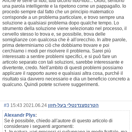
Anche le serie di fibo, tutti dicono fibo-fibo... Ololo, sentono
una parola intelligente e la ripetono come un pappagallo. Io
procedo sempre dal fatto che un principio matematico
corrisponde a un problema particolare, e trovo sempre una
soluzione a qualsiasi problema dopo qualche tempo. Lo
strumento della soluzione viene selezionato nel processo, il
cervello stesso lo trova e, se possibile, trova delle
somiglianze con qualcosa che è all'orecchio. In altre parole,
prima determiniamo ciò che dobbiamo trovare e poi
cerchiamo i modi per risolvere il problema. Sarei più
interessato a sentire problemi specifici, e si può fare un
articolo separato con tali soluzioni, sarebbe interessante e
divertente, credo. Nell'ambito di questi problemi possiamo
applicare il rapporto aureo e qualsiasi altra cosa, purché il
risultato sia davvero necessario e dia un beneficio concreto a
qualcuno. Quindi potete scrivere suggerimenti.
#3
2021.06.24 15:43
הטרנסצנדנטלי בעל-חזון
Alexandr Plys
:
Se è possibile, chiedo all'autore di questo articolo di
considerare i seguenti argomenti:
1. In natura, vari processi si sviluppano in modo frattale, ma