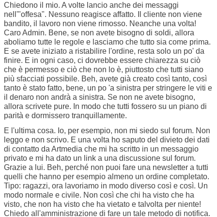
Chiedono il mio. A volte lancio anche dei messaggi
nell'"offesa". Nessuno reagisce affatto. Il cliente non viene
bandito, il lavoro non viene rimosso. Neanche una volta!
Caro Admin. Bene, se non avete bisogno di soldi, allora
aboliamo tutte le regole e lasciamo che tutto sia come prima.
E se avete iniziato a ristabilire l'ordine, resta solo un po' da
finire.
E in ogni caso, ci dovrebbe essere chiarezza su ciò
che è permesso e ciò che non lo è, piuttosto che tutti siano
più sfacciati possibile. Beh, avete già creato così tanto, così
tanto è stato fatto, bene, un po 'a sinistra per stringere le viti e
il denaro non andrà a sinistra. Se non ne avete bisogno,
allora scrivete pure. In modo che tutti fossero su un piano di
parità e dormissero tranquillamente.
E
l'ultima cosa. Io, per esempio, non mi siedo sul forum. Non
leggo e non scrivo. E una volta ho saputo del divieto dei dati
di contatto da Artmedia che mi ha scritto in un messaggio
privato e mi ha dato un link a una discussione sul forum.
Grazie a lui. Beh, perché non puoi fare una newsletter a tutti
quelli che hanno per esempio almeno un ordine completato.
Tipo: ragazzi, ora lavoriamo in modo diverso così e così. Un
modo normale e civile. Non così che chi ha visto che ha
visto, che non ha visto che ha vietato e talvolta per niente!
Chiedo all'amministrazione di fare un tale metodo di notifica.