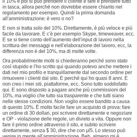
il 10% e poi si può prendere il cliente e fare e prendere tutto
in tasca, allora perché non dovrebbe essere chiarito nel
regolamento per esempio. Quindi la prima domanda
all'amministrazione: è vero o no?
E non si tratta solo del 10%. Direttamente, è più veloce e più
facile da lavorare. E c'è per esempio Skype, timeweaver, ecc.
E se si tiene conto dell'aumento dell'input di lavoro nella
scrittura dei messaggi e nell'elaborazione del lavoro, ecc, la
differenza non è del 10%, ma di molte volte.
Ora probabilmente molti si chiederanno perché sono stato
così stupido e l'ho scritto qui quando potevo anche mettere i
dati nel mio profilo e tranquillamente dal secondo ordine per
rimuovere i clienti dal sito. E perché qui ho quasi 8 anni. E
non creo i miei siti, piattaforme, ecc. Sono tutto soddisfatto
qui. E sono disposto a pagare anche più commissioni del
10%, ma voglio che tutto sia trasparente e che tutti siano
nelle stesse condizioni. Non voglio essere bandito a causa
di questo 10%. È molto facile fare un acquisto di prova: fare
un ordine di 30 dollari, poi scrivere direttamente e negoziare
e OP - violazione delle regole, un divieto a vita. Oppure non
fare il primo ordine attraverso il sito, e subito scrivere
direttamente, senza $ 30, dire che con μl5. Lo stesso può
venire in mente all'amministrazione. Beh, almeno mi è