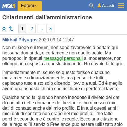
Accedi
Forum
Chiarimenti dall'amministrazione
1
2
...
8
Mikhail Pityugov
2020.09.14 12:47
Non mi siedo sul forum, non sono favorevole a portare qui
nessuna domanda, e certamente non quelle acute. Ma
purtroppo, in ripetuti
messaggi personali
al moderatore, non
ottengo una risposta a queste domande. Ho dovuto farlo qui.
Immediatamente
mi scuso se questo ferisce qualcuno
moralmente o finanziariamente, ma penso che tutti
capiscano tutto e sto solo dicendo l'ovvio a tutti. Ed è meglio
avere una risposta chiara che rischiare di perdere il lavoro.
Qualche anno fa, quando hanno introdotto il divieto dei dati
di contatto nelle domande dei freelance, ho rimosso i miei
dati di contatto anche dal mio profilo. E in tutti questi anni i
miei dati di contatto non erano nel mio profilo. L'ho fatto
perché secondo me è contro le regole. Ecco una citazione
delle regole: "
Il servizio Freelance può essere utilizzato solo