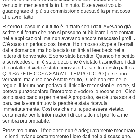
venuto in mente anni fa in 1 minuto. E se avessi voluto
guadagnare di più su commissione questa è la prima cosa
che avrei fatto.
Ricordo
il caso in cui tutto è iniziato con i dati. Avevano già
scritto sul forum che non si possono pubblicare i loro contatti
nelle applicazioni, ma non avevano ancora nascosto i profili.
C'è stato un periodo così breve. Ho rimosso skype e l'e-mail
dalla domanda, ma ho lasciato un link al feedback nella
lettera di benvenuto. E sono stato bandito. Quando ho scritto
a servicedesk, mi è stato detto che è vietato trasmettere i dati
di contatto, divieto è stato rimosso e ha scritto questo pathos:
QUI SAPETE COSA SARA' IL TEMPO DOPO (forse non
verbatim, ma circa che è stato scritto). Cioè non era nelle
regole, il forum non parlava di link alle recensioni e inoltre, si
poteva punzecchiare l'interprete e vedere le recensioni. Cioè
sono stato bandito per niente! A proposito, se c'è una storia di
ban, per favore rimuovila perché è stata ricevuta
immeritatamente. Così ora che nulla può essere vietato,
certamente per le informazioni di contatto nel profilo a me
sembra più probabile.
Prossimo punto. Il freelance non è adeguatamente moderato.
I clienti inviano costantemente i loro dati nella discussione.