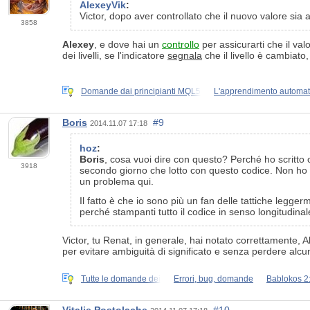
AlexeyVik
:
Victor, dopo aver controllato che il nuovo valore sia
3858
Alexey
, e dove hai un
controllo
per assicurarti che il val
dei livelli, se l'indicatore
segnala
che il livello è cambiato
Domande dai principianti MQL5
L'apprendimento automati
Boris
#9
2014.11.07 17:18
hoz
:
Boris
, cosa vuoi dire con questo? Perché ho scritto ch
3918
secondo giorno che lotto con questo codice. Non ho ma
un problema qui.
Il fatto è che io sono più un fan delle tattiche leg
perché stampanti tutto il codice in senso longitudina
Victor, tu Renat, in generale, hai notato correttamente, 
per evitare ambiguità di significato e senza perdere alc
Tutte le domande dei
Errori, bug, domande
Bablokos 2: