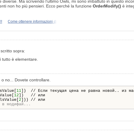
ente diverse. Ma scrivendo l'ultimo Owls, mi sono imbattuto in questo 
rimenti non ho più pensieri. Ecco perché la funzione
OrderModify()
è inte
!!
Come ottenere informazioni di
scritto sopra:
 tutto è elementare.
 o no... Dovete controllare.
sValue[
11
])  // Если текущая цена не равна новой.. из мас
Value[
12
])   // или 

lsValue[
2
])) // или

 в модифай... 