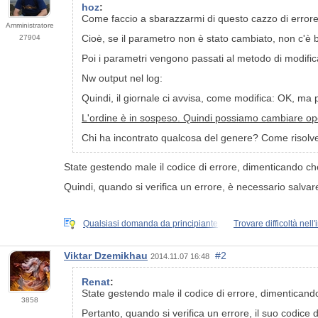
hoz
:
Come faccio a sbarazzarmi di questo cazzo di errore
Amministratore
Cioè, se il parametro non è stato cambiato, non c'è b
27904
Poi i parametri vengono passati al metodo di modifi
Nw output nel log:
Quindi, il giornale ci avvisa, come modifica: OK, ma 
L'ordine è in sospeso. Quindi possiamo cambiare ope
Chi ha incontrato qualcosa del genere? Come risolv
State gestendo male il codice di errore, dimenticando che
Quindi, quando si verifica un errore, è necessario salvare
Qualsiasi domanda da principiante,
Trovare difficoltà nell'
Viktar Dzemikhau
#2
2014.11.07 16:48
Renat
:
State gestendo male il codice di errore, dimenticando
3858
Pertanto, quando si verifica un errore, il suo codice