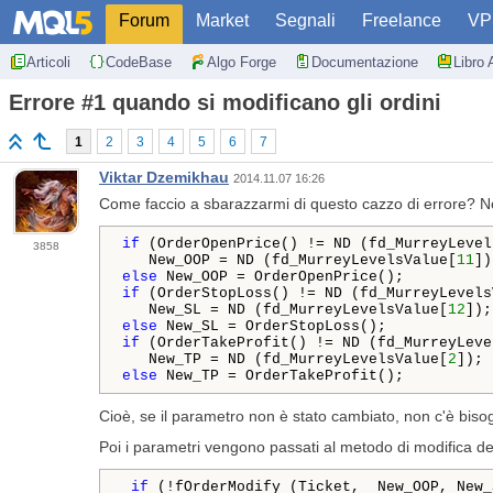
Forum
Market
Segnali
Freelance
VP
Articoli
CodeBase
Algo Forge
Documentazione
Libro 
Errore #1 quando si modificano gli ordini
1
2
3
4
5
6
7
Viktar Dzemikhau
2014.11.07 16:26
Come faccio a sbarazzarmi di questo cazzo di errore? No
if
 (OrderOpenPrice() != ND (fd_MurreyLevel
3858
   New_OOP = ND (fd_MurreyLevelsValue[
11
else
if
 (OrderStopLoss() != ND (fd_MurreyLevels
   New_SL = ND (fd_MurreyLevelsValue[
12
else
if
 (OrderTakeProfit() != ND (fd_MurreyLeve
   New_TP = ND (fd_MurreyLevelsValue[
2
else
 New_TP = OrderTakeProfit();
Cioè, se il parametro non è stato cambiato, non c'è bisog
Poi i parametri vengono passati al metodo di modifica d
if
 (!fOrderModify (Ticket,  New_OOP, New_