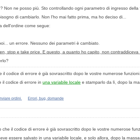
? Non ne posso più. Sto controllando ogni parametro di ingresso della
isogno di cambiarlo. Non l'ho mai fatto prima, ma ho deciso di...
ca dell'ordine come segue:
poi... un errore. Nessuno dei parametri è cambiato.
n, stop e take price. E questo, a quanto ho capito, non contraddiceva
erlo?
 il codice di errore è già sovrascritto dopo le vostre numerose funzioni
 il codice di errore in
una variabile locale
e stamparlo da lì, dopo la ma
inviare ordini.
Errori, bug, domande
 che il codice di errore è già sovrascritto dopo le vostre numerose funz
 deve essere salvato in una variabile locale, e solo allora, dopo la mas