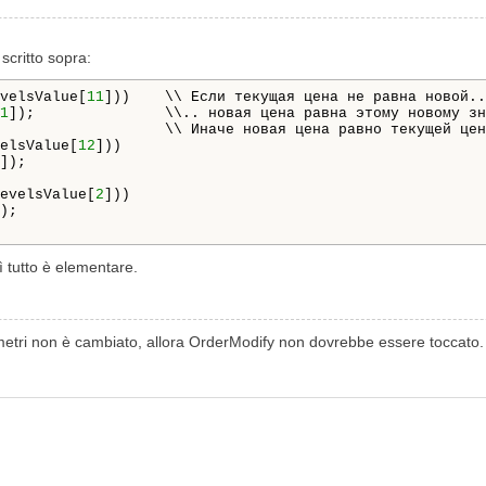
scritto sopra:
velsValue[
11
]))    \\ Если текущая цена не равна новой..
1
elsValue[
12
]))

evelsValue[
2
]))

 tutto è elementare.
tri non è cambiato, allora OrderModify non dovrebbe essere toccato. 