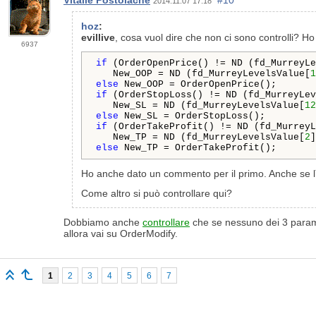
Vitalie Postolache
#10
2014.11.07 17:18
hoz
:
evillive
, cosa vuol dire che non ci sono controlli? Ho 
6937
if
 (OrderOpenPrice() != ND (fd_MurreyLe
   New_OOP = ND (fd_MurreyLevelsValue[
1
else
if
 (OrderStopLoss() != ND (fd_MurreyLev
   New_SL = ND (fd_MurreyLevelsValue[
12
else
if
 (OrderTakeProfit() != ND (fd_MurreyL
   New_TP = ND (fd_MurreyLevelsValue[
2
else
 New_TP = OrderTakeProfit();
Ho anche dato un commento per il primo. Anche se lì
Come altro si può controllare qui?
Dobbiamo anche
controllare
che se nessuno dei 3 parame
allora vai su OrderModify.
1
2
3
4
5
6
7