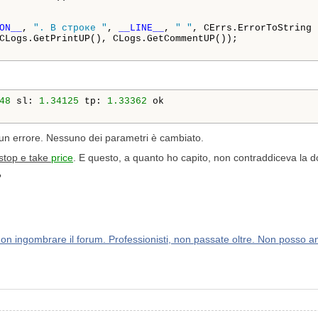
ON__
, 
". В строке "
, 
__LINE__
, 
" "
, CErrs.ErrorToString 
CLogs.GetPrintUP(), CLogs.GetCommentUP());

48
 sl: 
1.34125
 tp: 
1.33362
 ok

i un errore. Nessuno dei parametri è cambiato.
 stop e take
price
. E questo, a quanto ho capito, non contraddiceva la
?
n ingombrare il forum. Professionisti, non passate oltre. Non posso an