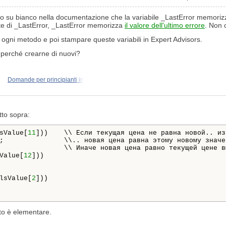
ro su bianco nella documentazione che la variabile _LastError memorizza
ate di _LastError, _LastError memorizza
il valore dell'ultimo errore
. Non 
 in ogni metodo e poi stampare queste variabili in Expert Advisors.
i, perché crearne di nuovi?
Domande per principianti in
tto sopra:
sValue[
11
]))    \\ Если текущая цена не равна новой.. из
Value[
12
]))

lsValue[
2
]))

to è elementare.