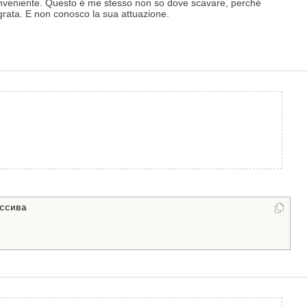
inconveniente. Questo è me stesso non so dove scavare, perché
grata. E non conosco la sua attuazione.
сива
