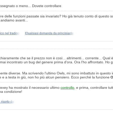
 assegnato o meno... Dovete controllare
ore delle funzioni passate sia invariato? Ho già tenuto conto di questo sop
, andiamo avanti...
co nel trading:
[Qualsiasi domanda da principiante,
iaramente che se il prezzo non è così... altrimenti... corrente... Qual è 
i incontrato un bug del genere prima d'ora. Ora l'ho affrontato. Ho già 
germente diverse. Ma scrivendo l'ultimo Owls, mi sono imbattuto in ques
le e a testa in giù, non ho più alcun pensiero. Ecco perché la funzione
O
Alexey ha mostrato il necessario ultimo
controllo
, e prima, controllare tu
una condizione!
 risorto dal