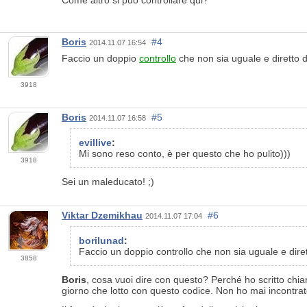
Come altro si può controllare qui?
Boris
#4
2014.11.07 16:54
Faccio un doppio
controllo
che non sia uguale e diretto d
3918
Boris
#5
2014.11.07 16:58
evillive
:
Mi sono reso conto, è per questo che ho pulito)))
3918
Sei un maleducato! ;)
Viktar Dzemikhau
#6
2014.11.07 17:04
borilunad
:
Faccio un doppio controllo che non sia uguale e diret
3858
Boris
, cosa vuoi dire con questo? Perché ho scritto chiar
giorno che lotto con questo codice. Non ho mai incontrato