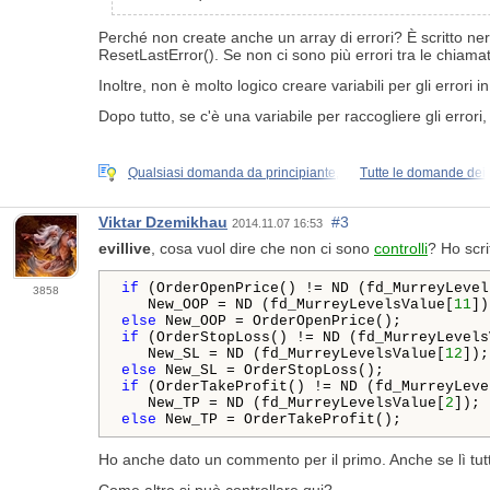
Perché non create anche un array di errori? È scritto ne
ResetLastError(). Se non ci sono più errori tra le chiam
Inoltre, non è molto logico creare variabili per gli errori
Dopo tutto, se c'è una variabile per raccogliere gli error
Qualsiasi domanda da principiante,
Tutte le domande dei
Viktar Dzemikhau
#3
2014.11.07 16:53
evillive
, cosa vuol dire che non ci sono
controlli
? Ho scri
if
 (OrderOpenPrice() != ND (fd_MurreyLevel
3858
   New_OOP = ND (fd_MurreyLevelsValue[
11
else
if
 (OrderStopLoss() != ND (fd_MurreyLevels
   New_SL = ND (fd_MurreyLevelsValue[
12
else
if
 (OrderTakeProfit() != ND (fd_MurreyLeve
   New_TP = ND (fd_MurreyLevelsValue[
2
else
 New_TP = OrderTakeProfit();
Ho anche dato un commento per il primo. Anche se lì tut