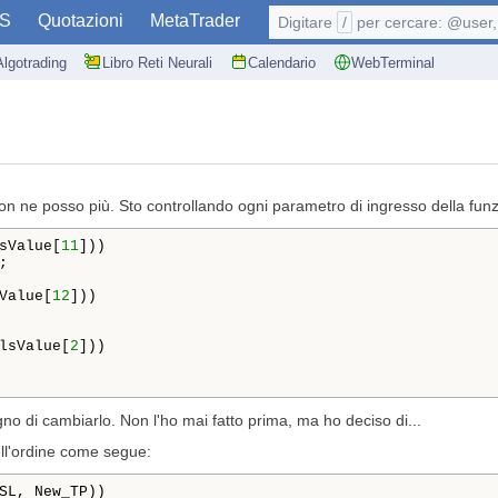
S
Quotazioni
MetaTrader
Digitare
/
per cercare: @user, 
Algotrading
Libro Reti Neurali
Calendario
WebTerminal
n ne posso più. Sto controllando ogni parametro di ingresso della fun
sValue[
11
]))

Value[
12
]))

lsValue[
2
]))

no di cambiarlo. Non l'ho mai fatto prima, ma ho deciso di...
ell'ordine come segue:
SL, New_TP))
