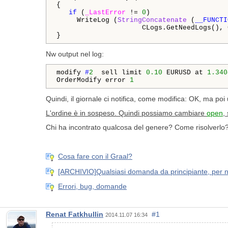
{

if
 (
_LastError
 != 
0
)

     WriteLog (
StringConcatenate
 (
__FUNCTI
                     CLogs.GetNeedLogs(), 
}
Nw output nel log:
modify 
#
2
 sell limit 
0.10
 EURUSD at 
1.340
OrderModify error 
1
Quindi, il giornale ci notifica, come modifica: OK, ma po
L'ordine è in sospeso. Quindi possiamo cambiare
open
,
Chi ha incontrato qualcosa del genere? Come risolverlo
Cosa fare con il Graal?
[ARCHIVIO]Qualsiasi domanda da principiante, per no
Errori, bug, domande
Renat Fatkhullin
#1
2014.11.07 16:34