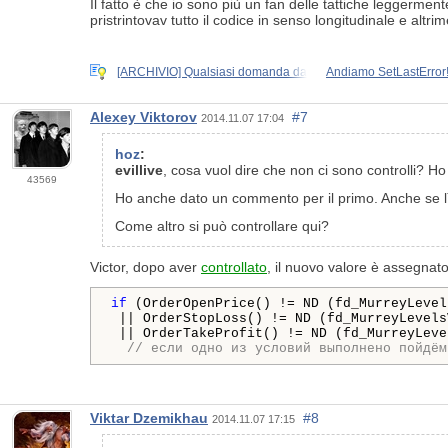
Il fatto è che io sono più un fan delle tattiche leggerm
pristrintovav tutto il codice in senso longitudinale e alt
[ARCHIVIO] Qualsiasi domanda da
Andiamo SetLastError!
Alexey Viktorov
#7
2014.11.07 17:04
hoz
:
evillive
, cosa vuol dire che non ci sono controlli? Ho 
43569
Ho anche dato un commento per il primo. Anche se lì
Come altro si può controllare qui?
Victor, dopo aver
controllato
, il nuovo valore è assegnato
if
 (OrderOpenPrice() != ND (fd_MurreyLevel
 || OrderStopLoss() != ND (fd_MurreyLevels
 || OrderTakeProfit() != ND (fd_MurreyLeve
// если одно из условий выполнено пойдём
Viktar Dzemikhau
#8
2014.11.07 17:15