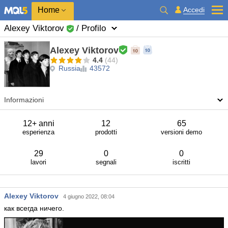
Home
Accedi
Alexey Viktorov
/ Profilo
Alexey Viktorov
4.4
(44)
Russia
43572
Informazioni
12+ anni
12
65
esperienza
prodotti
versioni demo
29
0
0
lavori
segnali
iscritti
Alexey Viktorov
4 giugno 2022, 08:04
как всегда ничего.