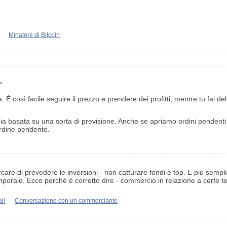
Minatore di Bitcoin
"
 così facile seguire il prezzo e prendere dei profitti, mentre tu fai de
a basata su una sorta di previsione. Anche se apriamo ordini pendenti 
ordine pendente.
rcare di prevedere le inversioni - non catturare fondi e top. E più semp
porale. Ecco perché è corretto dire - commercio in relazione a certe t
li
Conversazione con un commerciante