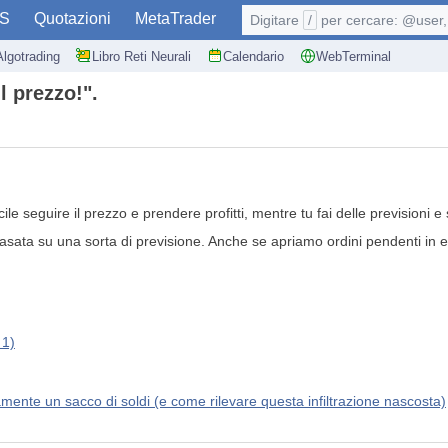
S
Quotazioni
MetaTrader
Digitare
/
per cercare: @user, 
Algotrading
Libro Reti Neurali
Calendario
WebTerminal
l prezzo!".
ile seguire il prezzo e prendere profitti, mentre tu fai delle previsioni
asata su una sorta di previsione. Anche se apriamo ordini pendenti in 
 1)
mente un sacco di soldi (e come rilevare questa infiltrazione nascosta)