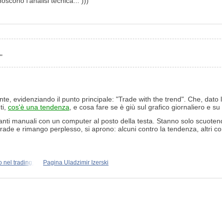
scono l'analisi tecnica... )))
"
 evidenziando il punto principale: "Trade with the trend". Che, dato l'
ti,
cos'è una tendenza
, e cosa fare se è giù sul grafico giornaliero e s
nti manuali con un computer al posto della testa. Stanno solo scuotend
trade e rimango perplesso, si aprono: alcuni contro la tendenza, altri con
 nel trading:
Pagina Uladzimir Izerski