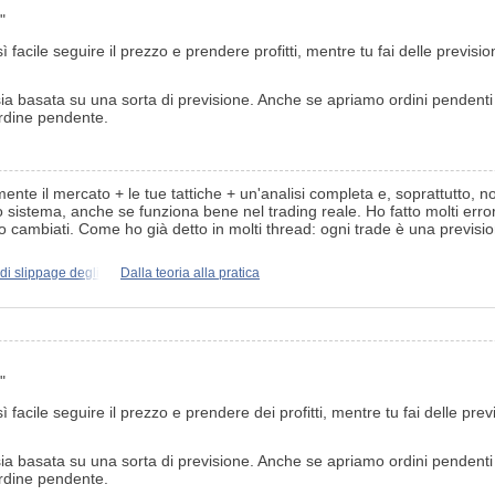
"
 facile seguire il prezzo e prendere profitti, mentre tu fai delle previs
a basata su una sorta di previsione. Anche se apriamo ordini pendenti 
ordine pendente.
e il mercato + le tue tattiche + un'analisi completa e, soprattutto, non
 sistema, anche se funziona bene nel trading reale. Ho fatto molti error
sono cambiati. Come ho già detto in molti thread: ogni trade è una previsi
 di slippage degli
Dalla teoria alla pratica
"
 facile seguire il prezzo e prendere dei profitti, mentre tu fai delle pr
a basata su una sorta di previsione. Anche se apriamo ordini pendenti 
ordine pendente.