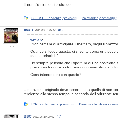
E non c'è niente di profondo.
EURUSD - Tendenze, previsioni
Pair trading e arbitraggio
Avals
#6
2011.06.10 09:56
wmlab
:
"Non cercare di anticipare il mercato, segui il prezzo!
3114
Quando si legge questo, ci si sente come una pecora. È
questo principio?
Ho sempre pensato che l'apertura di una posizione si
prezzo andrà oltre o ritornerà dopo aver sfondato l'
Cosa intende dire con questo?
L'intenzione originale deve essere stata quella di non ce
tendenze allo stesso tempo, a seconda dell'orizzonte tem
FOREX - Tendenze, previsioni
Dimentica le citazioni casua
BBC
#7
2011.06.10 10:07