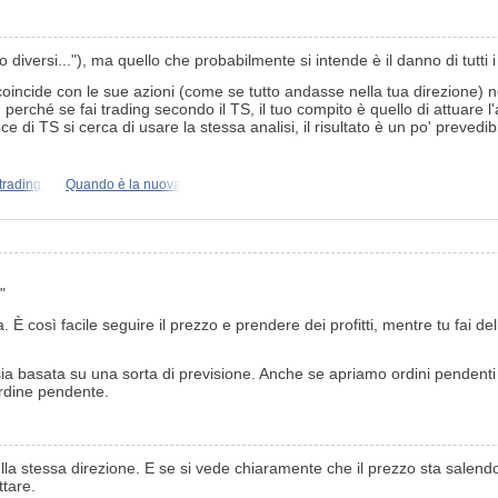
iversi..."), ma quello che probabilmente si intende è il danno di tutti i t
coincide con le sue azioni (come se tutto andasse nella tua direzione) 
rché se fai trading secondo il TS, il tuo compito è quello di attuare l'a
 di TS si cerca di usare la stessa analisi, il risultato è un po' prevedibi
trading:
Quando è la nuova
"
 così facile seguire il prezzo e prendere dei profitti, mentre tu fai de
a basata su una sorta di previsione. Anche se apriamo ordini pendenti 
ordine pendente.
la stessa direzione. E se si vede chiaramente che il prezzo sta salendo,
ttare.