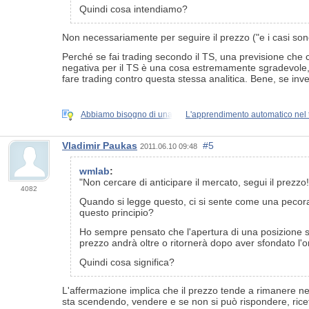
Quindi cosa intendiamo?
Non necessariamente per seguire il prezzo ("e i casi sono d
Perché se fai trading secondo il TS, una previsione che 
negativa per il TS è una cosa estremamente sgradevole, pe
fare trading contro questa stessa analitica. Bene, se invece
Abbiamo bisogno di una
L'apprendimento automatico nel 
Vladimir Paukas
#5
2011.06.10 09:48
wmlab
:
"Non cercare di anticipare il mercato, segui il prezzo!
4082
Quando si legge questo, ci si sente come una pecora. È
questo principio?
Ho sempre pensato che l'apertura di una posizione si
prezzo andrà oltre o ritornerà dopo aver sfondato l'
Quindi cosa significa?
L'affermazione implica che il prezzo tende a rimanere nel
sta scendendo, vendere e se non si può rispondere, rice