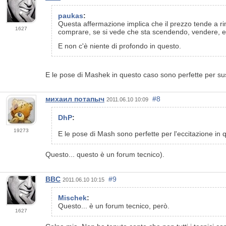
paukas
:
Questa affermazione implica che il prezzo tende a ri
1627
comprare, se si vede che sta scendendo, vendere, e 
E non c'è niente di profondo in questo.
E le pose di Mashek in questo caso sono perfette per susc
михаил потапыч
#8
2011.06.10 10:09
DhP
:
19273
E le pose di Mash sono perfette per l'eccitazione in
Questo... questo è un forum tecnico).
BBC
#9
2011.06.10 10:15
Mischek
:
Questo... è un forum tecnico, però.
1627