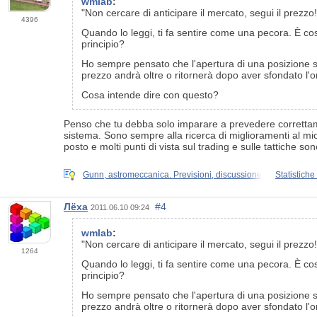
wmlab
:
"Non cercare di anticipare il mercato, segui il prezzo!
4396
Quando lo leggi, ti fa sentire come una pecora. È così
principio?
Ho sempre pensato che l'apertura di una posizione si
prezzo andrà oltre o ritornerà dopo aver sfondato l'
Cosa intende dire con questo?
Penso che tu debba solo imparare a prevedere correttament
sistema. Sono sempre alla ricerca di miglioramenti al mio
posto e molti punti di vista sul trading e sulle tattiche 
Gunn, astromeccanica. Previsioni, discussione
Statistiche
Лёха
#4
2011.06.10 09:24
wmlab
:
"Non cercare di anticipare il mercato, segui il prezzo!
1264
Quando lo leggi, ti fa sentire come una pecora. È così
principio?
Ho sempre pensato che l'apertura di una posizione si
prezzo andrà oltre o ritornerà dopo aver sfondato l'