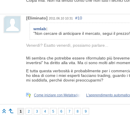
Colpa mia. Non ha tenuto conto che non tutti i tecnici cono
[Eliminato]
#10
2011.06.10 10:31
wmlab
:
"Non cercare di anticipare il mercato, segui il prezzo!
Venerdì? Esatto venerdì, possiamo parlare...
Mi sembra che potrebbe essere riformulato più brevemente,
invertirsi" ha diritto alla vita. Ma ci sono molti altri momen
E tutta questa verbosità è probabilmente per i commercia
ho idea di come i miei esperti facciano trading, guardo i 
mi soddisfa, perché dovrei preoccuparmi?
Come iniziare con Metatrader
L'apprendimento automatico
1
2
3
4
5
6
7
8
9