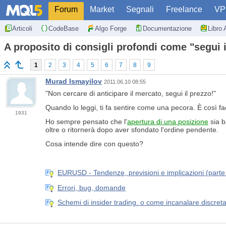
Forum
Market
Segnali
Freelance
VP
Articoli
CodeBase
Algo Forge
Documentazione
Libro 
A proposito di consigli profondi come "segui i
1
2
3
4
5
6
7
8
9
Murad Ismayilov
2011.06.10 08:55
"Non cercare di anticipare il mercato, segui il prezzo!"
Quando lo leggi, ti fa sentire come una pecora. È così fac
1931
Ho sempre pensato che l'
apertura di una posizione
sia b
oltre o ritornerà dopo aver sfondato l'ordine pendente.
Cosa intende dire con questo?
EURUSD - Tendenze, previsioni e implicazioni (parte
Errori, bug, domande
Schemi di insider trading. o come incanalare discreta