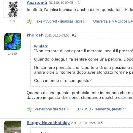
Анатолий
#1
2011.06.10 09:05
In effetti, l'analisi tecnica è anche dietro questa tesi. 
TakeMySpred - qualsiasi spread,
Universale MA Croce EA
635
khorosh
#2
2011.06.10 09:08
wmlab
:
"Non cercare di anticipare il mercato, segui il prezzo!
14255
Quando lo leggi, ti fa sentire come una pecora. Dopo 
Ho sempre pensato che l'apertura di una posizione si
andrà oltre o ritornerà dopo aver sfondato l'ordine 
Cosa intende dire con questo?
Quando dicono questo, probabilmente intendono che no
davvero in questa direzione, sfondando qualche estremo 
Previsione dei tassi di
EURUSD - Tendenze, previsioni
Sergey Novokhatskiy
#3
2011.06.10 09:24