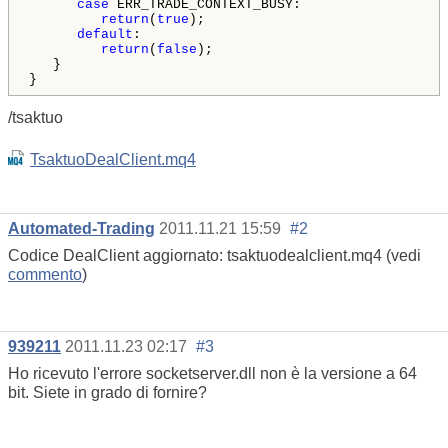
case
 ERR_TRADE_CONTEXT_BUSY:

return
(
true
);

default
:

return
(
false
);

   }

}
/tsaktuo
TsaktuoDealClient.mq4
Automated-Trading
2011.11.21 15:59
#2
Codice DealClient aggiornato: tsaktuodealclient.mq4 (vedi
commento
)
939211
2011.11.23 02:17
#3
Ho ricevuto l'errore socketserver.dll non è la versione a 64
bit. Siete in grado di fornire?