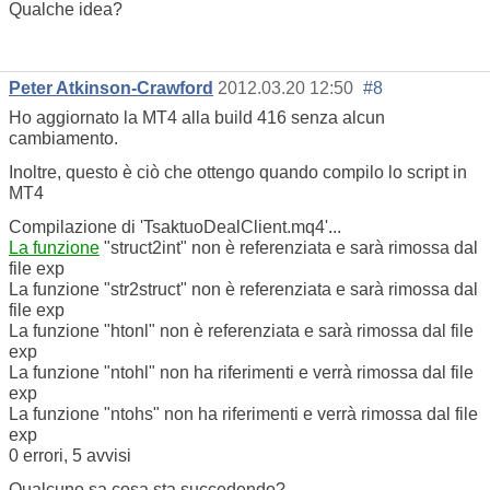
Qualche idea?
Peter Atkinson-Crawford
2012.03.20 12:50
#8
Ho aggiornato la MT4 alla build 416 senza alcun
cambiamento.
Inoltre, questo è ciò che ottengo quando compilo lo script in
MT4
Compilazione di 'TsaktuoDealClient.mq4'...
La funzione
"struct2int" non è referenziata e sarà rimossa dal
file exp
La funzione "str2struct" non è referenziata e sarà rimossa dal
file exp
La funzione "htonl" non è referenziata e sarà rimossa dal file
exp
La funzione "ntohl" non ha riferimenti e verrà rimossa dal file
exp
La funzione "ntohs" non ha riferimenti e verrà rimossa dal file
exp
0 errori, 5 avvisi
Qualcuno sa cosa sta succedendo?