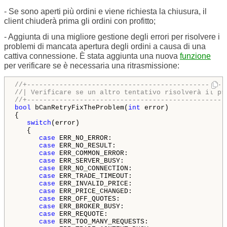
- Se sono aperti più ordini e viene richiesta la chiusura, il
client chiuderà prima gli ordini con profitto;
- Aggiunta di una migliore gestione degli errori per risolvere i
problemi di mancata apertura degli ordini a causa di una
cattiva connessione. È stata aggiunta una nuova
funzione
per verificare se è necessaria una ritrasmissione:
//+-------------------------------------------------
//| Verificare se un altro tentativo risolverà il pr
//+-------------------------------------------------
bool
 bCanRetryFixTheProblem(
int
 error)

{

switch
(error)

   {

case
 ERR_NO_ERROR:

case
 ERR_NO_RESULT:

case
 ERR_COMMON_ERROR:

case
 ERR_SERVER_BUSY:

case
 ERR_NO_CONNECTION:

case
 ERR_TRADE_TIMEOUT:

case
 ERR_INVALID_PRICE:

case
 ERR_PRICE_CHANGED:

case
 ERR_OFF_QUOTES:

case
 ERR_BROKER_BUSY:

case
 ERR_REQUOTE:

case
 ERR_TOO_MANY_REQUESTS:
