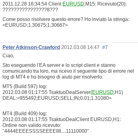
2011.12.28 16:34:54
Client
EURUSD
,M15: Ricevuto(20):
????????????????8???
Come posso risolvere questo errore? Ho inviato la stringa:
<EURUSD;1.30675;1.30667>
Peter Atkinson-Crawford
2012.03.08 14:47
#7
Ciao,
Sto eseguendo l'EA server e lo script client e stanno
comunicando tra loro, ma ricevo il seguente tipo di errore nel
log di MT4 e ho bisogno di aiuto per risolverlo.
MT5 (Build 597) log:
2012.03.08 01:17:55 TsaktuoDealServer
(EURUSD
,H1)
DEAL:<955492;EURUSD;SELL;IN;0.01;1.31080>
MT4 (Build 409) log:
2012.03.08 01:17:55 TsaktuoDealClient EURUSD,H1:
Ordine non valido ricevuto:
"4444EEEESSSSEEEEIIII....11110000"