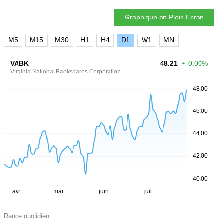
Graphique en Plein Ecran
M5
M15
M30
H1
H4
D1
W1
MN
VABK
48.21
0.00%
Virginia National Bankshares Corporation
Range quotidien