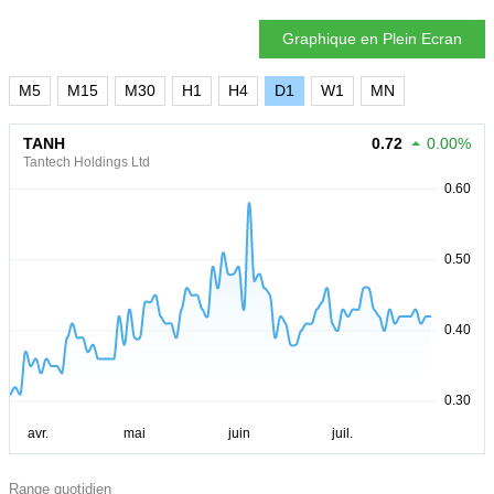
Graphique en Plein Ecran
M5
M15
M30
H1
H4
D1
W1
MN
TANH
0.72
0.00%
Tantech Holdings Ltd
Range quotidien