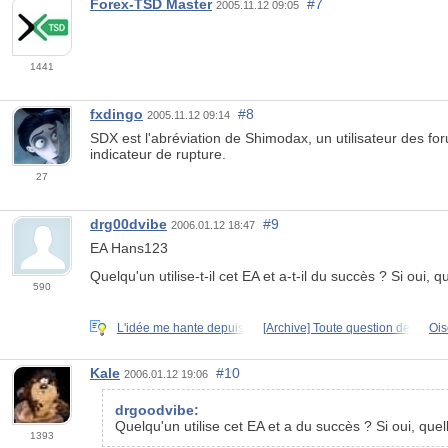
Forex-TSD Master
#7
2005.11.12 09:05
1441
fxdingo
#8
2005.11.12 09:14
SDX est l'abréviation de Shimodax, un utilisateur des for
indicateur de rupture.
27
drg00dvibe
#9
2006.01.12 18:47
EA Hans123
Quelqu'un utilise-t-il cet EA et a-t-il du succès ? Si oui, q
590
L'idée me hante depuis
[Archive] Toute question de
Ois
Kale
#10
2006.01.12 19:06
drgoodvibe:
Quelqu'un utilise cet EA et a du succès ? Si oui, quelle
1393