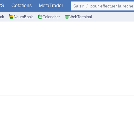
PS
Cotations
MetaTrader
Saisir
/
pour effectuer la recherche: @user
ok
NeuroBook
Calendrier
WebTerminal