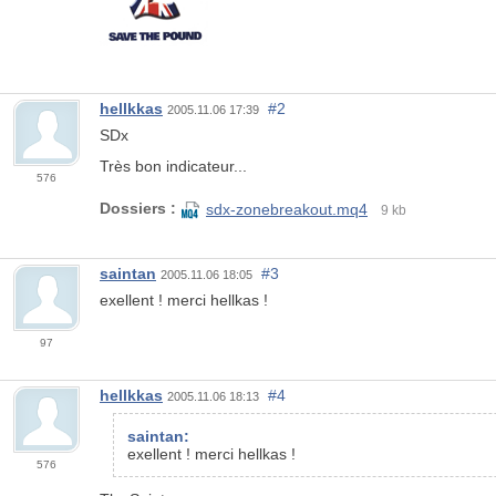
hellkkas
#2
2005.11.06 17:39
SDx
Très bon indicateur...
576
Dossiers :
sdx-zonebreakout.mq4
9 kb
saintan
#3
2005.11.06 18:05
exellent ! merci hellkas !
97
hellkkas
#4
2005.11.06 18:13
saintan:
exellent ! merci hellkas !
576