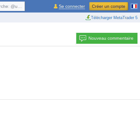
, $symbol, ...
Se connecter
Créer un compte
Télécharger MetaTrader 5
Nouveau commentaire