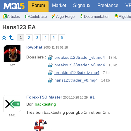
Forum
Market
Signaux
Freelance
V
Articles
CodeBase
Algo Forge
Documentation
AlgoBo
Hans123 EA
1
2
3
4
5
6
lowphat
2005.11.15 01:18
Dossiers :
breakout123trader_v5.mq4
13 kb
breakout123trader_v6.mq4
13 kb
467
breaktout123sdx-tz.mq4
7 kb
hans123trader_v8.mq4
14 kb
Forex-TSD Master
#1
2005.10.28 16:29
Bon
backtesting
Très bon backtesting pour gbp 1m et eur 1m.
1441