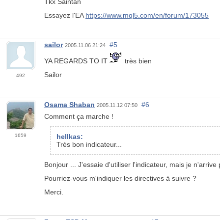
Tkx Saintan
Essayez l'EA
https://www.mql5.com/en/forum/173055
sailor
#5
2005.11.06 21:24
YA REGARDS TO IT
très bien
Sailor
492
Osama Shaban
#6
2005.11.12 07:50
Comment ça marche !
1659
hellkas:
Très bon indicateur...
Bonjour ... J'essaie d'utiliser l'indicateur, mais je n'arr
Pourriez-vous m'indiquer les directives à suivre ?
Merci.