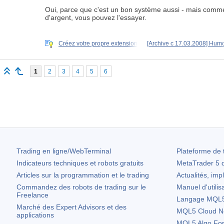
Oui, parce que c'est un bon système aussi - mais comme po
d'argent, vous pouvez l'essayer.
Créez votre propre extension
[Archive c 17.03.2008] Hum
1
2
3
4
5
6
Trading en ligne/WebTerminal
Plateforme de 
Indicateurs techniques et robots gratuits
MetaTrader 5
d
Articles sur la programmation et le trading
Actualités, imp
Commandez des robots de trading sur le
Manuel d'utilis
Freelance
Langage MQL5 
Marché des Expert Advisors et des
MQL5 Cloud N
applications
MQL5 Algo Fo