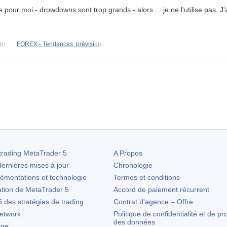
ur moi - drowdowns sont trop grands - alors ... je ne l'utilise pas. J'a
our
FOREX - Tendances, prévisions
trading
MetaTrader 5
A Propos
ernières mises à jour
Chronologie
lémentations et technologie
Termes et conditions
ation de
MetaTrader 5
Accord de paiement récurrent
des stratégies de trading
Contrat d'agence – Offre
etwork
Politique de confidentialité et de pr
des données
rge