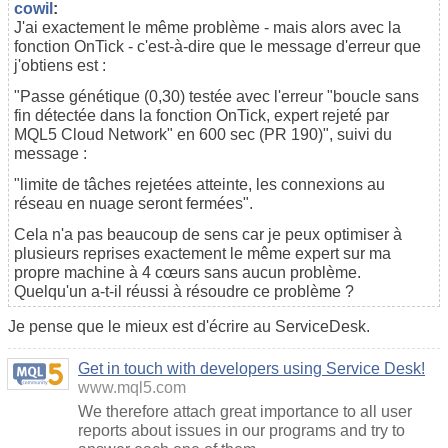
cowil
:
J'ai exactement le même problème - mais alors avec la
fonction OnTick - c'est-à-dire que le message d'erreur que
j'obtiens est :
"Passe génétique (0,30) testée avec l'erreur "boucle sans
fin détectée dans la fonction OnTick, expert rejeté par
MQL5 Cloud Network
" en 600 sec (PR 190)", suivi du
message :
"limite de tâches rejetées atteinte, les connexions au
réseau en nuage seront fermées".
Cela n'a pas beaucoup de sens car je peux optimiser à
plusieurs reprises exactement le même expert sur ma
propre machine à 4 cœurs sans aucun problème.
Quelqu'un a-t-il réussi à résoudre ce problème ?
Je pense que le mieux est d'écrire au ServiceDesk.
Get in touch with developers using Service Desk!
www.mql5.com
We therefore attach great importance to all user
reports about issues in our programs and try to