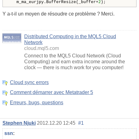
   m_ma_eurjpy.BufferResize(_buffer+
2
);
Y a-t-il un moyen de résoudre ce problème ? Merci.
Distributed Computing in the MQL5 Cloud
Network
cloud.mql5.com
Connect to the MQL5 Cloud Network (Cloud
Computing) and earn extra income around the
clock — there is much work for you computer!
Cloud sync errors
Comment démarrer avec Metatrader 5
Erreurs, bugs, questions
Stephen Njuki
2012.12.20 12:45
#1
ssn
: