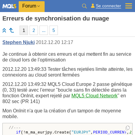
Se connecter
Forum
Erreurs de synchronisation du nuage
1
2
...
5
Stephen Njuki
2012.12.20 12:17
Je continue à obtenir ces erreurs et qui mettent fin au service
de cloud lors de l'optimisation
2012.12.20 13:49:33
Tester
tâches rejetées limite atteinte, les
connexions au cloud seront fermées
2012.12.20 13:49:32
MQL5 Cloud Europe 2
passe génétique
(0, 33) testé avec l'erreur "boucle sans fin détectée dans la
fonction OnInit, expert rejeté par
MQL5 Cloud Network
" en
802 sec (PR 141)
Mon OnInit n'a que la création d'un tampon de moyenne
mobile.
//---
if
(!m_ma_eurjpy.Create(
"EURJPY"
,
PERIOD_CURRENT
,
2
,