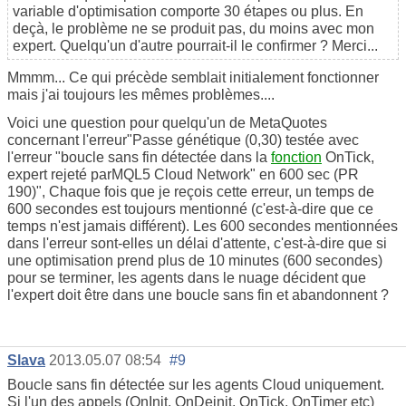
variable d'optimisation comporte 30 étapes ou plus. En
deçà, le problème ne se produit pas, du moins avec mon
expert. Quelqu'un d'autre pourrait-il le confirmer ? Merci...
Mmmm... Ce qui précède semblait initialement fonctionner
mais j'ai toujours les mêmes problèmes....
Voici une question pour quelqu'un de MetaQuotes
concernant l'erreur
"Passe génétique (0,30) testée avec
l'erreur "boucle sans fin détectée dans la
fonction
OnTick,
expert rejeté par
MQL5 Cloud Network
" en 600 sec (PR
190)",
Chaque fois que je reçois cette erreur, un temps de
600 secondes est toujours mentionné (c'est-à-dire que ce
temps n'est jamais différent). Les 600 secondes mentionnées
dans l'erreur sont-elles un délai d'attente, c'est-à-dire que si
une optimisation prend plus de 10 minutes (600 secondes)
pour se terminer, les agents dans le nuage décident que
l'expert doit être dans une boucle sans fin et abandonnent ?
Slava
2013.05.07 08:54
#9
Boucle sans fin détectée sur les agents Cloud uniquement.
Si l'un des appels (OnInit, OnDeinit, OnTick, OnTimer etc)