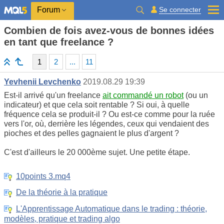
Se connecter
Forum
Combien de fois avez-vous de bonnes idées
en tant que freelance ?
1
2
...
11
Yevhenii Levchenko
2019.08.29 19:39
Est-il arrivé qu'un freelance
ait commandé un robot
(ou un
indicateur) et que cela soit rentable ? Si oui, à quelle
fréquence cela se produit-il ? Ou est-ce comme pour la ruée
vers l'or, où, derrière les légendes, ceux qui vendaient des
pioches et des pelles gagnaient le plus d'argent ?
C'est d'ailleurs le 20 000ème sujet. Une petite étape.
10points 3.mq4
De la théorie à la pratique
L'Apprentissage Automatique dans le trading : théorie,
modèles, pratique et trading algo