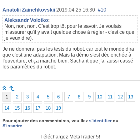
Anatolii Zainchkovskii
2019.04.25 16:30
#10
Aleksandr Volotko
:
Non, non, non. C'est trop tôt pour le savoir. Je voulais
m'assurer qu'il y avait quelque chose à régler - c'est ce que
je veux dire).
Je ne donnerai pas les tests du robot, car tout le monde dira
que c'est une adaptation. Mais la démo s'est déclenchée à
l'ouverture, et ça marche bien. Sachant que j'ai aussi cassé
les paramètres du robot.
1
2
3
4
5
6
7
8
9
10
11
12
13
14
15
16
17
18
19
Pour ajouter des commentaires, veuillez
s'identifier
ou
S'inscrire
Téléchargez
MetaTrader 5!