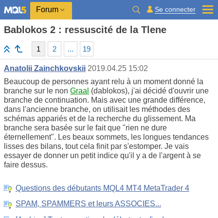
Se connecter
Forum
Bablokos 2 : ressuscité de la Tlene
1
2
...
19
Anatolii Zainchkovskii
2019.04.25 15:02
Beaucoup de personnes ayant relu à un moment donné la
branche sur le non
Graal
(dablokos), j'ai décidé d'ouvrir une
branche de continuation. Mais avec une grande différence,
dans l'ancienne branche, on utilisait les méthodes des
schémas appariés et de la recherche du glissement. Ma
branche sera basée sur le fait que "rien ne dure
éternellement". Les beaux sommets, les longues tendances
lisses des bilans, tout cela finit par s'estomper. Je vais
essayer de donner un petit indice qu'il y a de l'argent à se
faire dessus.
Questions des débutants MQL4 MT4 MetaTrader 4
SPAM, SPAMMERS et leurs ASSOCIES...