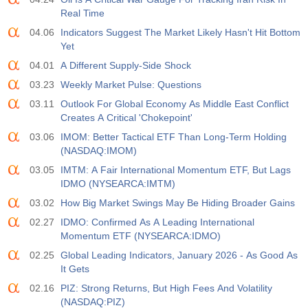
Real Time
04.06
Indicators Suggest The Market Likely Hasn't Hit Bottom
Yet
04.01
A Different Supply-Side Shock
03.23
Weekly Market Pulse: Questions
03.11
Outlook For Global Economy As Middle East Conflict
Creates A Critical 'Chokepoint'
03.06
IMOM: Better Tactical ETF Than Long-Term Holding
(NASDAQ:IMOM)
03.05
IMTM: A Fair International Momentum ETF, But Lags
IDMO (NYSEARCA:IMTM)
03.02
How Big Market Swings May Be Hiding Broader Gains
02.27
IDMO: Confirmed As A Leading International
Momentum ETF (NYSEARCA:IDMO)
02.25
Global Leading Indicators, January 2026 - As Good As
It Gets
02.16
PIZ: Strong Returns, But High Fees And Volatility
(NASDAQ:PIZ)