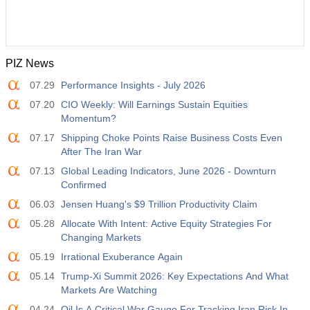
PIZ News
07.29
Performance Insights - July 2026
07.20
CIO Weekly: Will Earnings Sustain Equities
Momentum?
07.17
Shipping Choke Points Raise Business Costs Even
After The Iran War
07.13
Global Leading Indicators, June 2026 - Downturn
Confirmed
06.03
Jensen Huang's $9 Trillion Productivity Claim
05.28
Allocate With Intent: Active Equity Strategies For
Changing Markets
05.19
Irrational Exuberance Again
05.14
Trump-Xi Summit 2026: Key Expectations And What
Markets Are Watching
04.24
Oil Is A Critical War Gauge For Tracking Iran Risk In