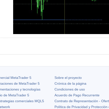
ercial MetaTrader 5
Sobre el proyecto
izaciones de
MetaTrader 5
Crónica de la página
ementaciones y tecnologías
Condiciones de uso
io de MetaTrader 5
Acuerdo de Pago Recurrente
strategias comerciales MQL5
Contrato de Representación - Ofer
etwork
Política de Privacidad y Protección