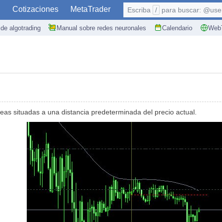
S
Cotizaciones
MetaTrader
Escriba
/
para buscar: @user,
de algotrading
Manual sobre redes neuronales
Calendario
WebT
neas situadas a una distancia predeterminada del precio actual.