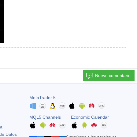
Nuevo comentario
MetaTrader 5
MQL5 Channels
Economic Calendar
ta
 de Datos