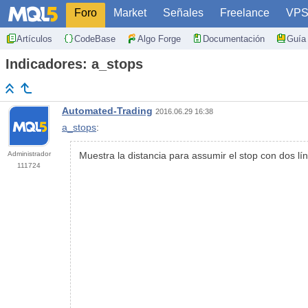
Foro
Market
Señales
Freelance
VP
Artículos
CodeBase
Algo Forge
Documentación
Guía 
Indicadores: a_stops
Automated-Trading
2016.06.29 16:38
a_stops
:
Administrador
Muestra la distancia para assumir el stop con dos lí
111724