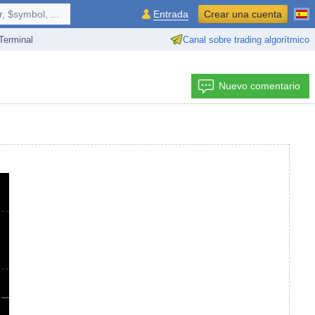
 $symbol, ...
Entrada
Crear una cuenta
erminal
Canal sobre trading algorítmico
Nuevo comentario