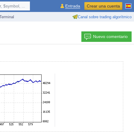
 $symbol, ...
Entrada
Crear una cuenta
erminal
Canal sobre trading algorítmico
Nuevo comentario