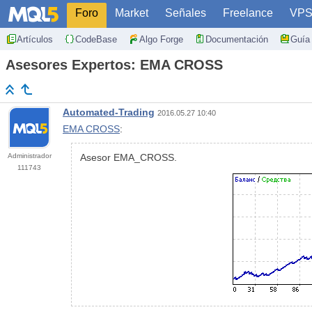
Foro
Market
Señales
Freelance
VP
Artículos
CodeBase
Algo Forge
Documentación
Guía 
Asesores Expertos: EMA CROSS
Automated-Trading
2016.05.27 10:40
EMA CROSS
:
Administrador
Asesor EMA_CROSS.
111743