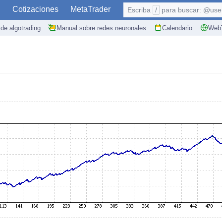
S
Cotizaciones
MetaTrader
Escriba
/
para buscar: @user,
de algotrading
Manual sobre redes neuronales
Calendario
WebT