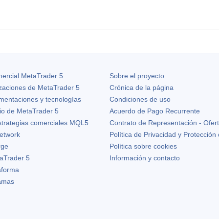
ercial MetaTrader 5
Sobre el proyecto
izaciones de
MetaTrader 5
Crónica de la página
ementaciones y tecnologías
Condiciones de uso
io de MetaTrader 5
Acuerdo de Pago Recurrente
strategias comerciales MQL5
Contrato de Representación - Ofer
etwork
Política de Privacidad y Protección
rge
Política sobre cookies
aTrader 5
Información y contacto
taforma
ramas