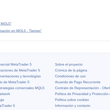
en MQL5"
amación en MQL5 - Tiempo"
ercial MetaTrader 5
Sobre el proyecto
izaciones de
MetaTrader 5
Crónica de la página
ementaciones y tecnologías
Condiciones de uso
io de MetaTrader 5
Acuerdo de Pago Recurrente
strategias comerciales MQL5
Contrato de Representación - Ofer
etwork
Política de Privacidad y Protección
rge
Política sobre cookies
aTrader 5
Información y contacto