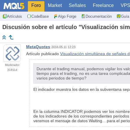
Foro
Market
Señales
Freelance
VP
Artículos
CodeBase
Algo Forge
Documentación
Guía 
Discusión sobre el artículo "Visualización si
MetaQuotes
2016.05.11 12:23
Artículo publicado
Visualización simultánea de señales d
Moderador
Durante el trading manual, podemos vigilar los val
318114
tiempo para el trading, no es una tarea complicada
varios periodos de tiempo?
El indicador muestra los datos en la subventana separ
En la columna INDICATOR podemos ver los nombres d
de los indicadores de los correspondientes periodos
veremos el mensaje de datos Waiting... para el peri