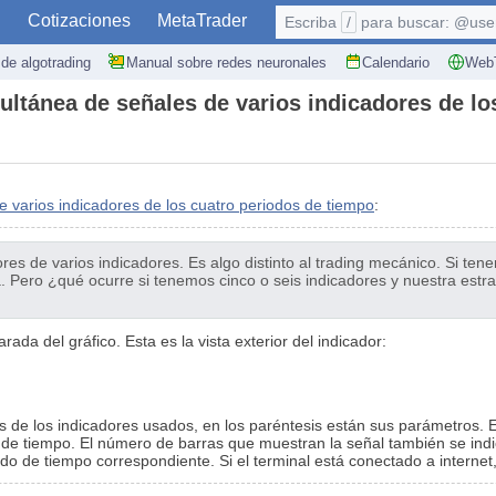
S
Cotizaciones
MetaTrader
Escriba
/
para buscar: @user,
de algotrading
Manual sobre redes neuronales
Calendario
WebT
multánea de señales de varios indicadores de l
e varios indicadores de los cuatro periodos de tiempo
:
ores de varios indicadores. Es algo distinto al trading mecánico. Si te
. Pero ¿qué ocurre si tenemos cinco o seis indicadores y nuestra estra
ada del gráfico. Esta es la vista exterior del indicador:
e los indicadores usados, en los paréntesis están sus parámetros. 
 de tiempo. El número de barras que muestran la señal también se indic
odo de tiempo correspondiente. Si el terminal está conectado a interne