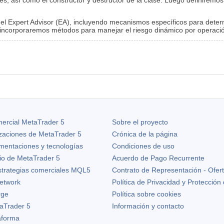
nes, así como el constructor y destructor de la clase. Luego definirem
r el Expert Advisor (EA), incluyendo mecanismos específicos para det
 incorporaremos métodos para manejar el riesgo dinámico por operaci
ercial MetaTrader 5
Sobre el proyecto
izaciones de
MetaTrader 5
Crónica de la página
ementaciones y tecnologías
Condiciones de uso
io de MetaTrader 5
Acuerdo de Pago Recurrente
strategias comerciales MQL5
Contrato de Representación - Ofer
etwork
Política de Privacidad y Protección
rge
Política sobre cookies
aTrader 5
Información y contacto
taforma