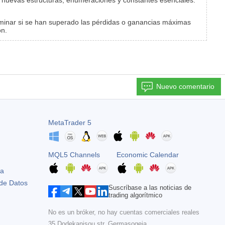
os nuevas estructuras, enumeraciones y constantes esenciales.
erminar si se han superado las pérdidas o ganancias máximas
ón.
Nuevo comentario
MetaTrader 5
MQL5 Channels
Economic Calendar
ta
 de Datos
Suscríbase a las noticias de
trading algorítmico
No es un bróker, no hay cuentas comerciales reales
35 Dodekanisou str, Germasogeia,