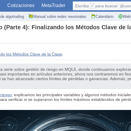
S
Cotizaciones
MetaTrader
Escriba
/
para buscar: @user,
de algotrading
Manual sobre redes neuronales
Calendario
WebT
o (Parte 4): Finalizando los Métodos Clave de l
ndo los Métodos Clave de la Clase
:
stra serie sobre gestión de riesgo en MQL5, donde continuamos explor
ses importantes en artículos anteriores, ahora nos centraremos en fin
r si se han alcanzado ciertos límites de pérdidas o ganancias. Además
 riesgo
, explicamos las principales variables y algunos métodos inicial
ra verificar si se superaron los límites máximos establecidos de pérd