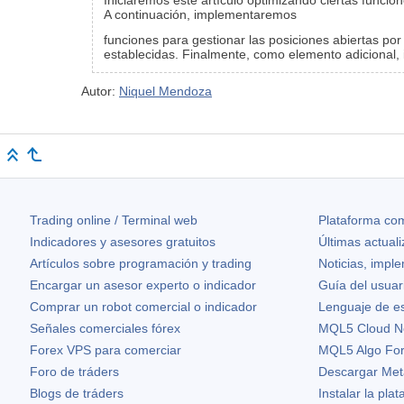
Iniciaremos este artículo optimizando ciertas funcio
A continuación, implementaremos
funciones para gestionar las posiciones abiertas po
establecidas. Finalmente, como elemento adicional,
Autor:
Niquel Mendoza
Trading online / Terminal web
Plataforma com
Indicadores y asesores gratuitos
Últimas actual
Artículos sobre programación y trading
Noticias, impl
Encargar un asesor experto o indicador
Guía del usuar
Comprar un robot comercial o indicador
Lenguaje de e
Señales comerciales fórex
MQL5 Cloud N
Forex VPS para comerciar
MQL5 Algo Fo
Foro de tráders
Descargar Met
Blogs de tráders
Instalar la pla