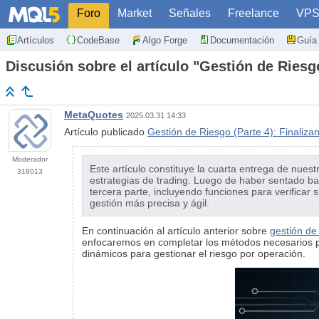
Foro
Market
Señales
Freelance
VP
Artículos
CodeBase
Algo Forge
Documentación
Guía 
Discusión sobre el artículo "Gestión de Riesg
MetaQuotes
2025.03.31 14:33
Artículo publicado
Gestión de Riesgo (Parte 4): Finaliza
Moderador
Este artículo constituye la cuarta entrega de nue
318013
estrategias de trading. Luego de haber sentado ba
tercera parte, incluyendo funciones para verifica
gestión más precisa y ágil.
En continuación al artículo anterior sobre
gestión de
enfocaremos en completar los métodos necesarios pa
dinámicos para gestionar el riesgo por operación.