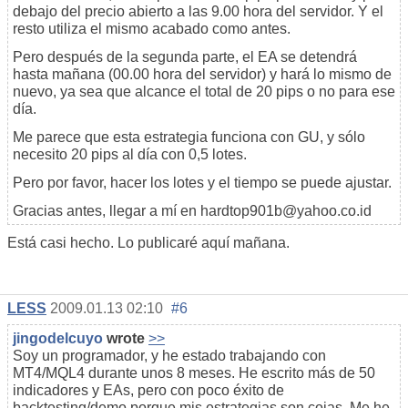
debajo del precio abierto a las 9.00 hora del servidor. Y el
resto utiliza el mismo acabado como antes.
Pero después de la segunda parte, el EA se detendrá
hasta mañana (00.00 hora del servidor) y hará lo mismo de
nuevo, ya sea que alcance el total de 20 pips o no para ese
día.
Me parece que esta estrategia funciona con GU, y sólo
necesito 20 pips al día con 0,5 lotes.
Pero por favor, hacer los lotes y el tiempo se puede ajustar.
Gracias antes, llegar a mí en hardtop901b@yahoo.co.id
Está casi hecho. Lo publicaré aquí mañana.
LESS
2009.01.13 02:10
#6
jingodelcuyo
wrote
>>
Soy un programador, y he estado trabajando con
MT4/MQL4 durante unos 8 meses. He escrito más de 50
indicadores y EAs, pero con poco éxito de
backtesting/demo porque mis estrategias son cojas. Me he