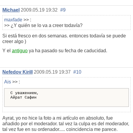
Michael
2009.05.19 19:32
#9
maxfade
>> :
>> ¿Y quién se lo va a creer todavía?
Si está fresco en dos semanas. entonces todavía se puede
creer algo )
Y el
antiguo
ya ha pasado su fecha de caducidad.
Nefedov Kirill
2009.05.19 19:37
#10
Ais
>> :
С уважением,
Айрат Сафин
Ayrat, yo no hice la foto a mi artículo en absoluto, fue
añadido por el moderador. tal vez la culpa es del moderador,
tal vez fue en su ordenador..... coincidencia me parece.