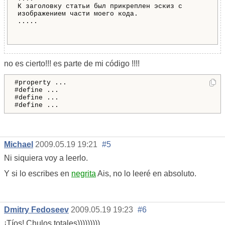
К заголовку статьи был прикреплен эскиз с
изображением части моего кода.
.....
no es cierto!!! es parte de mi código !!!!
#property ...
#define ...
#define ...
#define ...
Michael
2009.05.19 19:21
#5
Ni siquiera voy a leerlo.
Y si lo escribes en
negrita
Ais, no lo leeré en absoluto.
Dmitry Fedoseev
2009.05.19 19:23
#6
¡Tíos! Chulos totales)))))))))