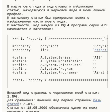
В марте сего года я подготовил к публикации
статью, находящуюся в черновом виде в моем личном
профиле.
К заголовку статьи был прикреплен эскиз с
изображением части моего кода.
В частности, код каждой из MQL4 программ серии AIS
начинается с заготовки:
//< 1. Property 7 >===============================
                                                  
#property     copyright                 "Copyright
#property     link                      "
https://
                                                  
#define       A.System.Series           "AIS"     
#define       A.System.Modification     ""        
#define       A.System.ReleaseDate      ""        
#define       A.System.Program          ""        
#define       A.System.Programmer       "Airat Sa
                                                  
//</1. Property 7 >===============================
Внешний вид страницы с черновиком моей статьи:
1.JPG.
Для сравнения: внешний вид первой страницы
базы
статей
: 2.JPG.
Статья от 18.05.2009 обозначена одним из моих
черновых эскизов.