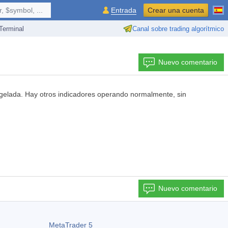
 $symbol, ...
Entrada
Crear una cuenta
erminal
Canal sobre trading algorítmico
Nuevo comentario
ongelada. Hay otros indicadores operando normalmente, sin
Nuevo comentario
MetaTrader 5