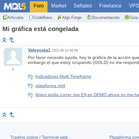
Foro
Market
Señales
Freelance
VP
Artículos
CodeBase
Algo Forge
Documentación
Guía 
Mi gráfica está congelada
Valeycata1
2021.05.12 02:58
Por favor necesito ayuda, hoy la gráfica de la acción q
embargo el que estoy ocupando (GOLD) no me responde
6
Indicadores Multi Timeframe
plataforma mt4
Antes podia correr mis EA en DEMO ahora no me ha
Trading online / Terminal web
Plataforma com