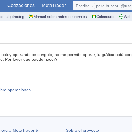
S
Cotizaciones
MetaTrader
Escriba
/
para buscar: @user,
de algotrading
Manual sobre redes neuronales
Calendario
WebT
ue estoy operando se congeló, no me permite operar, la gráfica está c
. Por favor qué puedo hacer?
bre operaciones
ercial MetaTrader 5
Sobre el proyecto