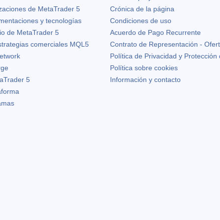
izaciones de
MetaTrader 5
Crónica de la página
ementaciones y tecnologías
Condiciones de uso
io de MetaTrader 5
Acuerdo de Pago Recurrente
strategias comerciales MQL5
Contrato de Representación - Ofer
etwork
Política de Privacidad y Protección
rge
Política sobre cookies
aTrader 5
Información y contacto
taforma
ramas