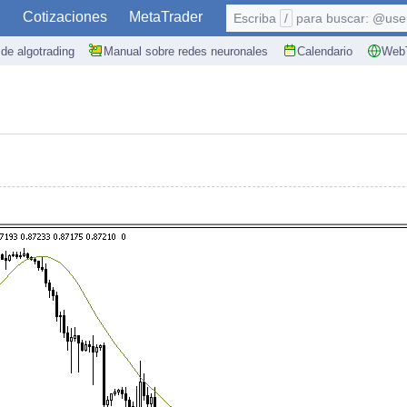
S
Cotizaciones
MetaTrader
Escriba
/
para buscar: @user,
de algotrading
Manual sobre redes neuronales
Calendario
WebT