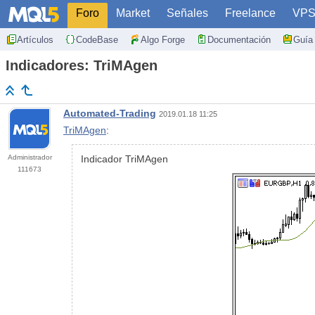
Foro
Market
Señales
Freelance
VP
Artículos
CodeBase
Algo Forge
Documentación
Guía 
Indicadores: TriMAgen
Automated-Trading
2019.01.18 11:25
TriMAgen
:
Administrador
Indicador TriMAgen
111673