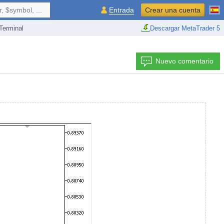
 $symbol, ...
Entrada
Crear una cuenta
erminal
Descargar MetaTrader 5
Nuevo comentario