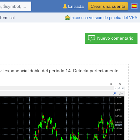
 $symbol, ...
Entrada
Crear una cuenta
erminal
Inicie una versión de prueba del VPS
Nuevo comentario
móvil exponencial doble del período 14. Detecta perfectamente