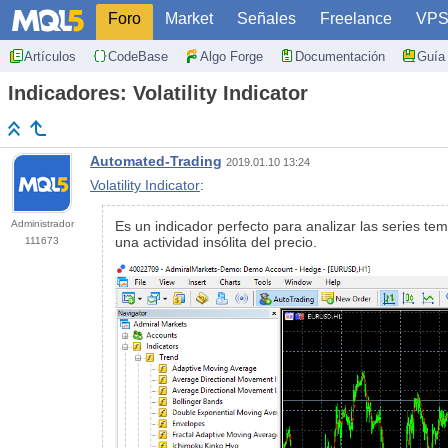
Foro
Market
Señales
Freelance
VP
Artículos
CodeBase
Algo Forge
Documentación
Guía 
Indicadores: Volatility Indicator
Automated-Trading
2019.01.10 13:24
Volatility Indicator
:
Administrador
Es un indicador perfecto para analizar las series tem
una actividad insólita del precio.
111673