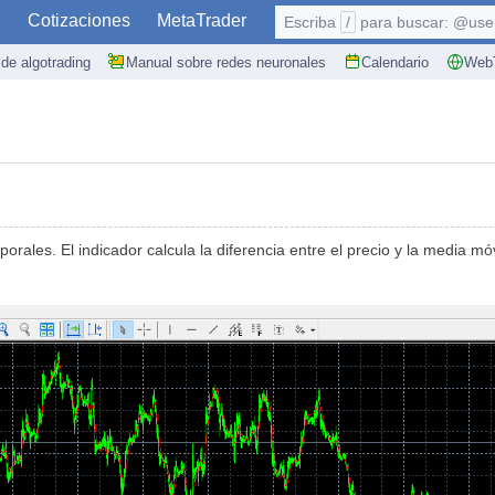
S
Cotizaciones
MetaTrader
Escriba
/
para buscar: @user,
de algotrading
Manual sobre redes neuronales
Calendario
WebT
porales. El indicador calcula la diferencia entre el precio y la media 