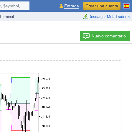
 $symbol, ...
Entrada
Crear una cuenta
erminal
Descargar MetaTrader 5
Nuevo comentario