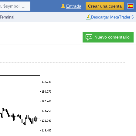
 $symbol, ...
Entrada
Crear una cuenta
erminal
Descargar MetaTrader 5
Nuevo comentario