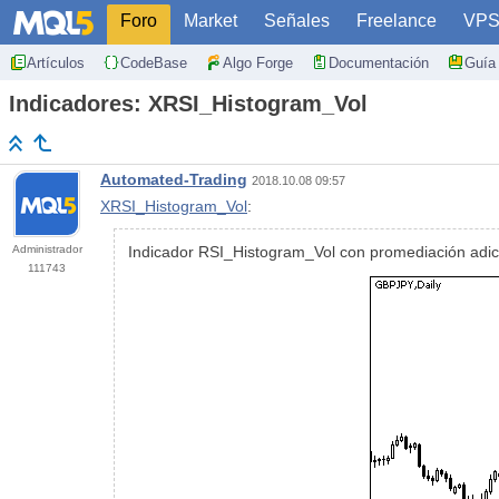
Foro
Market
Señales
Freelance
VP
Artículos
CodeBase
Algo Forge
Documentación
Guía 
Indicadores: XRSI_Histogram_Vol
Automated-Trading
2018.10.08 09:57
XRSI_Histogram_Vol
:
Administrador
Indicador RSI_Histogram_Vol con promediación adici
111743