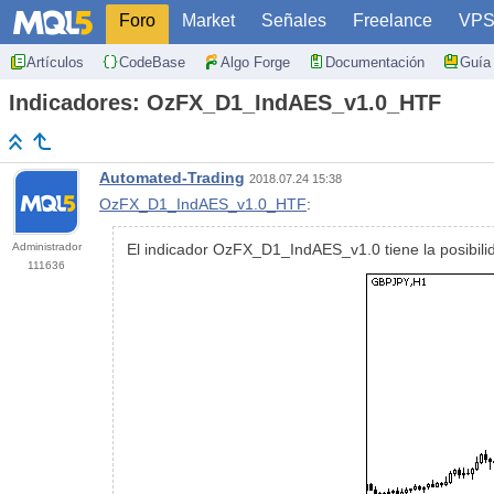
Foro
Market
Señales
Freelance
VP
Artículos
CodeBase
Algo Forge
Documentación
Guía 
Indicadores: OzFX_D1_IndAES_v1.0_HTF
Automated-Trading
2018.07.24 15:38
OzFX_D1_IndAES_v1.0_HTF
:
Administrador
El indicador OzFX_D1_IndAES_v1.0 tiene la posibilid
111636