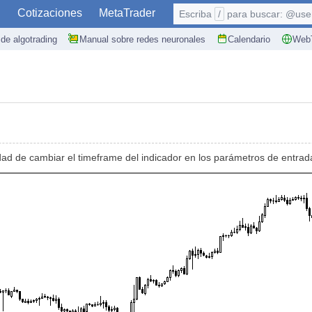
S
Cotizaciones
MetaTrader
Escriba
/
para buscar: @user,
de algotrading
Manual sobre redes neuronales
Calendario
WebT
ad de cambiar el timeframe del indicador en los parámetros de entrad