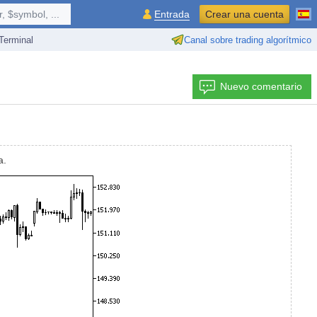
 $symbol, ...
Entrada
Crear una cuenta
erminal
Canal sobre trading algorítmico
Nuevo comentario
a.