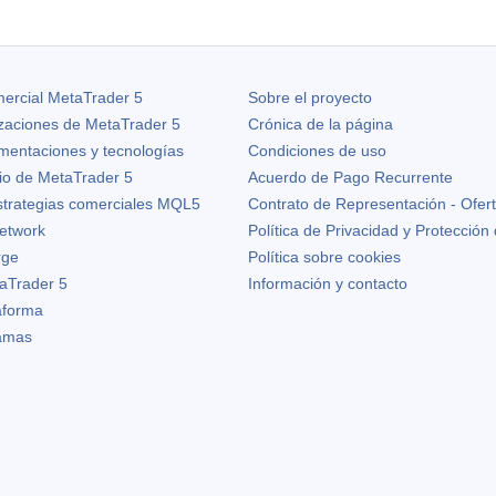
ercial MetaTrader 5
Sobre el proyecto
izaciones de
MetaTrader 5
Crónica de la página
ementaciones y tecnologías
Condiciones de uso
io de MetaTrader 5
Acuerdo de Pago Recurrente
strategias comerciales MQL5
Contrato de Representación - Ofer
etwork
Política de Privacidad y Protección
rge
Política sobre cookies
aTrader 5
Información y contacto
taforma
ramas