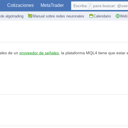
S
Cotizaciones
MetaTrader
Escriba
/
para buscar: @user,
de algotrading
Manual sobre redes neuronales
Calendario
WebT
ñales de un
proveedor de señales
, la plataforma MQL4 tiene que estar