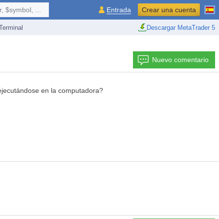
 $symbol, ...
Entrada
Crear una cuenta
erminal
Descargar MetaTrader 5
Nuevo comentario
 ejecutándose en la computadora?