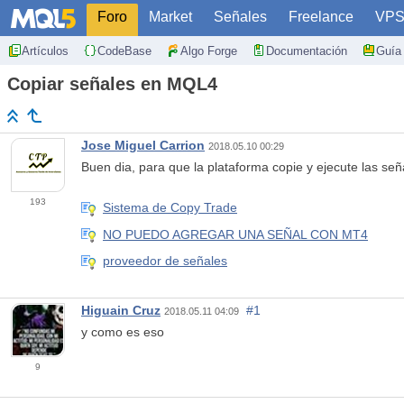
Foro
Market
Señales
Freelance
VP
Artículos
CodeBase
Algo Forge
Documentación
Guía 
Copiar señales en MQL4
Jose Miguel Carrion
2018.05.10 00:29
Buen dia, para que la plataforma copie y ejecute las se
193
Sistema de Copy Trade
NO PUEDO AGREGAR UNA SEÑAL CON MT4
proveedor de señales
Higuain Cruz
#1
2018.05.11 04:09
y como es eso
9