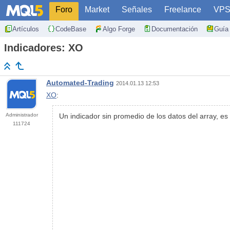
Foro
Market
Señales
Freelance
VP
Artículos
CodeBase
Algo Forge
Documentación
Guía 
Indicadores: XO
Automated-Trading
2014.01.13 12:53
XO
:
Administrador
Un indicador sin promedio de los datos del array, e
111724