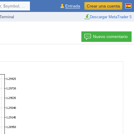
 $symbol, ...
Entrada
Crear una cuenta
erminal
Descargar MetaTrader 5
Nuevo comentario