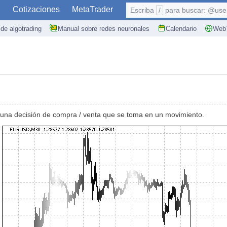
S
Cotizaciones
MetaTrader
Escriba
/
para buscar: @user,
de algotrading
Manual sobre redes neuronales
Calendario
WebT
s una decisión de compra / venta que se toma en un movimiento.