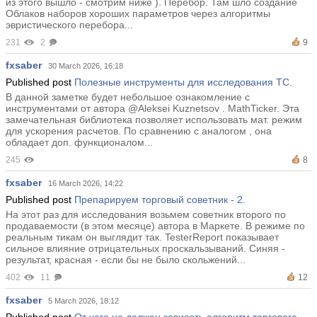
из этого вышло - смотрим ниже ). Перебор. Там шло создание
Облаков наборов хороших параметров через алгоритмы
эвристического перебора...
231
2
9
fxsaber
30 March 2026, 16:18
Published post
Полезные инструменты для исследования ТС.
В данной заметке будет небольшое ознакомление с
инструментами от автора @Aleksei Kuznetsov . MathTicker. Эта
замечательная библиотека позволяет использовать мат. режим
для ускорения расчетов. По сравнению с аналогом , она
обладает доп. функционалом...
245
8
fxsaber
16 March 2026, 14:22
Published post
Препарируем торговый советник - 2.
На этот раз для исследования возьмем советник второго по
продаваемости (в этом месяце) автора в Маркете. В режиме по
реальным тикам он выглядит так. TesterReport показывает
сильное влияние отрицательных проскальзываний. Синяя -
результат, красная - если бы не было скольжений...
402
11
12
fxsaber
5 March 2026, 18:12