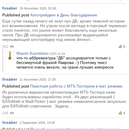
fxsaber
29 November 2025, 01:08
Published post
Алготрейдинг в День благодарения.
Еще сутки назад ничего не знал про ДБ, кроме тяжелой истории
его возникновения. Но утром после взгляда в торговый терминал
стало понятно, что рынок может благоволить еще несколько
часов. Про ДБ неоднократно рассказывал выдающийся
неунывающий алготрейдер под ником dimeon...
302
9
Maxim Kuznetsov
2025.11.29
что-то аббревиатура "ДБ" ассоциируется только с
бессмертной фразой Лаврова :-) Поэтому текст
читается очень весело, на грани лучших юморесок
fxsaber
11 November 2025, 17:28
Published post
Пакетная работа с MT5-Тестером в мат. режиме.
Из различных вариантов автоматизации MT5-Тестера ниже
будет использованы наработки этой . Из двух реализаций (
EAToMath и MathTicker ) мат. режима ниженаписанное актуально
для EAToMath-советников . Задача...
246
4
fxsaber
2 September 2025, 14:28