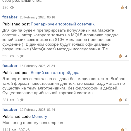
свой реальный счет...
186
4
fxsaber
28 February 2026, 00:16
Published post
Препарируем торговый советник.
Для хайпа будем препарировать популярный на Маркете
советник, автор которого только на MQL5-площадке продал
копий своих советников на $10+ миллионов ( оценочное
суждение ). В данном обзоре будут только официально
разрешенные (MetaQuotes) методы исследования. Т.е...
553
5
14
fxsaber
18 February 2026, 21:34
Published post
Вещий сон алготрейдера.
Эта портянка специально создана без медиа-контента. Выбран
такой формат повествования для тех, кто может задуматься по
существу на тему алготрейдинга, без философии и дебрей.
Существование прибыльной торговой системы...
281
3
10
fxsaber
12 February 2026, 01:44
Published code
Memory
Monitoring memory consumption.
1141
307
1