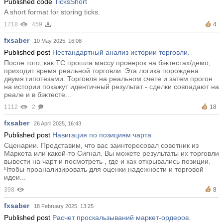
Published code
TicksShort
A short format for storing ticks.
1718
459
4
fxsaber
10 May 2025, 16:08
Published post
Нестандартный анализ истории торговли.
После того, как ТС прошла массу проверок на бэктестах/демо,
приходит время реальной торговли. Эта логика порождена
двумя гипотезами: Торговля на реальном счете и затем прогон
на истории покажут идентичный результат - сделки совпадают на
реале и в бэктесте...
1112
2
18
fxsaber
26 April 2025, 16:43
Published post
Навигация по позициям чарта
Сценарии. Представим, что вас заинтересовал советник из
Маркета или какой-то Сигнал. Вы можете результаты их торговли
вывести на чарт и посмотреть , где и как открывались позиции.
Чтобы проанализировать для оценки надежности и торговой
идеи...
398
8
fxsaber
18 February 2025, 13:25
Published post
Расчет проскальзываний маркет-ордеров.