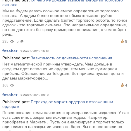
Published post
От чего не должен зависеть алгоритм торгового
сигнала.
Мы не будем давать сложное емкое определение торгового
сигнала. А дадим более понятное обывательское грубое
представление. Если сделать бэктест торгового робота, то точки
сделок - это торговые сигналы. Это неправильное определение,
но оно дает хотя бы сразу примерное понимание, о чем пойдет
речь...
235
5
8
fxsaber
3 March 2026, 16:18
Published post
Зависимость от длительности исполнения.
Нет математической причины утверждать. Чем дольше в
среднем идет исполнение ордера, тем меньше суммарная
прибыль. Объяснение из Telegram. Вот пришла нужная цена и
делаем маркет-ордер...
168
4
fxsaber
3 March 2026, 08:58
Published post
Переход от маркет-ордеров к отложенным
ордерам.
Повествование темы начнется с примера сильно издалека. У вас
есть советник с закрытым исходным кодом. Например,
приобретен в Маркете . Пусть он анализирует и торгует только
один символ на закрытии часового бара. Вы его поставили на