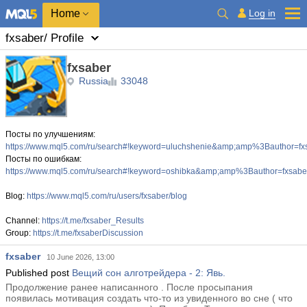
Home
Log in
fxsaber
/ Profile
fxsaber
Russia
33048
Посты по улучшениям:
https://www.mql5.com/ru/search#!keyword=uluchshenie&amp;amp%3Bauthor
Посты по ошибкам:
https://www.mql5.com/ru/search#!keyword=oshibka&amp;amp%3Bauthor=fx
Blog:
https://www.mql5.com/ru/users/fxsaber/blog
Channel:
https://t.me/fxsaber_Results
Group:
https://t.me/fxsaberDiscussion
fxsaber
10 June 2026, 13:00
Published post
Вещий сон алготрейдера - 2: Явь.
Продолжение ранее написанного . После просыпания
появилась мотивация создать что-то из увиденного во сне ( что