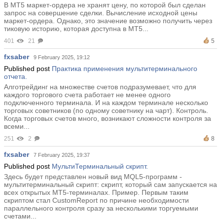
В MT5 маркет-ордера не хранят цену, по которой был сделан
запрос на совершение сделки. Вычисление исходной цены
маркет-ордера. Однако, это значение возможно получить через
тиковую историю, которая доступна в MT5...
401
21
5
fxsaber
9 February 2025, 19:12
Published post
Практика применения мультитерминального
отчета.
Алготрейдинг на множестве счетов подразумевает, что для
каждого торгового счета работает не менее одного
подключенного терминала. И на каждом терминале несколько
торговых советников (по одному советнику на чарт). Контроль.
Когда торговых счетов много, возникают сложности контроля за
всеми...
251
2
8
fxsaber
7 February 2025, 19:37
Published post
МультиТерминальный скрипт.
Здесь будет представлен новый вид MQL5-программ -
мультитерминальный скрипт: скрипт, который сам запускается на
всех открытых MT5-терминалах. Пример. Первым таким
скриптом стал CustomReport по причине необходимости
параллельного контроля сразу за несколькими торгуемыми
счетами...