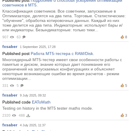
Published post
Подробнее о способах ускорения оптимизации
советников в MT5.
Классификация советников. Все советники, запускаемые в
Оптимизаторе, делятся на два типа. Торговые. Статистические:
"обучение", обработка котировочных данных. Каждый из них
тоже делится на два типа. Индикаторные: используют бары и/
или индикаторы. Безындикаторные: только тики...
907
63
8
fxsaber
1 September 2025, 17:28
Published post
Работа MT5-тестера с RAM/Disk.
Многоядерный MT5-тестер имеет свои особенности работы с
памятью и диском, знание которых дает понимание его
ограничений на запускаемых конфигурациях и объясняет
некоторые возникающие ошибки во время расчетов - режим
оптимизации...
331
5
5
fxsaber
9 July 2025, 09:32
Published code
EAToMath
Testing on history in the MT5 tester maths mode.
2320
488
3
fxsaber
4 July 2025, 11:37