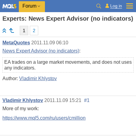
Log in
Forum
Experts: News Expert Advisor (no indicators)
1
2
MetaQuotes
2011.11.09 06:10
News Expert Advisor (no indicators)
:
EA trades on a large market movements, and does not uses
any indicators.
Author:
Vladimir Khlystov
Vladimir Khlystov
2011.11.09 15:21
#1
More of my work:
https://www.mql5.com/ru/users/cmillion