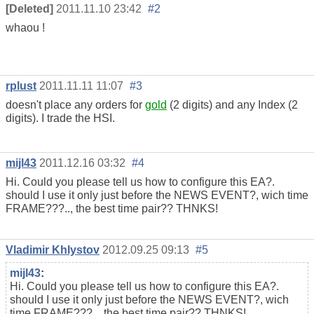
[Deleted]
2011.11.10 23:42
#2
whaou !
rplust
2011.11.11 11:07
#3
doesn't place any orders for
gold
(2 digits) and any Index (2
digits). I trade the HSI.
mijl43
2011.12.16 03:32
#4
Hi. Could you please tell us how to configure this EA?.
should I use it only just before the NEWS EVENT?, wich time
FRAME???.., the best time pair?? THNKS!
Vladimir Khlystov
2012.09.25 09:13
#5
mijl43
:
Hi. Could you please tell us how to configure this EA?.
should I use it only just before the NEWS EVENT?, wich
time FRAME???.., the best time pair?? THNKS!