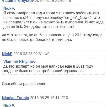
Vladimir Khlystov
2016.03.19 21:40
#8
NickF
:
Я скомпилировал код и когда я пытаюсь добавить его
на языке mql4, я получаю ошибку "cm_EA_News" - это
не специалист и он не может быть выполнен. И нет кода
для onTick. Это действительно эксперт?
да это эксперт, но он был написан еще в 2011 году, когда
не было новых требований терминала.
NickF
2016.03.28 02:31
#9
Vladimir Khlystov
:
да это эксперт, но он был написан еще в 2011 году,
когда не было новых требований терминала.
Спасибо за разъяснение
Nicolas Zouein
2016.08.25 15:11
#10
NickF
: