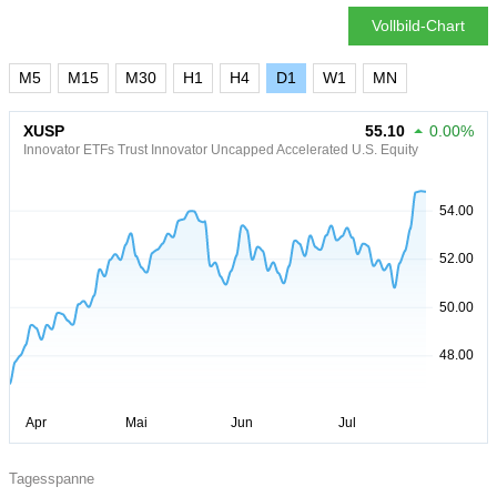
Vollbild-Chart
M5
M15
M30
H1
H4
D1
W1
MN
XUSP
55.10
0.00%
Innovator ETFs Trust Innovator Uncapped Accelerated U.S. Equity
Tagesspanne