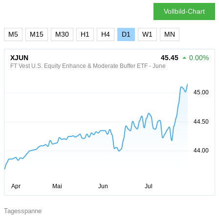
Vollbild-Chart
M5
M15
M30
H1
H4
D1
W1
MN
XJUN
45.45
0.00%
FT Vest U.S. Equity Enhance & Moderate Buffer ETF - June
Tagesspanne