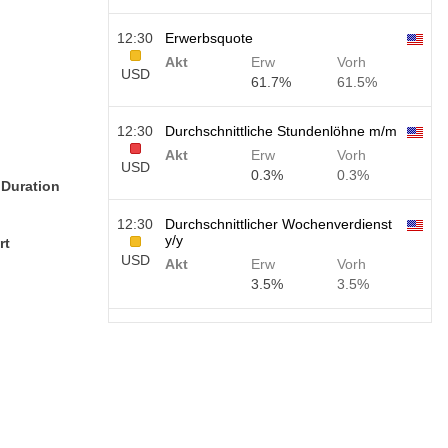
12:30
Erwerbsquote
Akt
Erw
Vorh
USD
61.7%
61.5%
12:30
Durchschnittliche Stundenlöhne m/m
Akt
Erw
Vorh
USD
0.3%
0.3%
 Duration
12:30
Durchschnittlicher Wochenverdienst
y/y
rt
USD
Akt
Erw
Vorh
3.5%
3.5%
12:30
Beschäftigung außerhalb der
Landwirtschaft
USD
Akt
Erw
Vorh
40 K
49 K
12:30
U6 Arbeitslosenrate