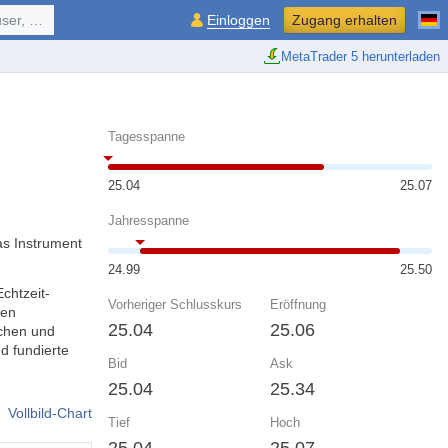
ol, ...
Einloggen
Zugang erhalten
MetaTrader 5 herunterladen
Tagesspanne
25.04
25.07
Jahresspanne
as Instrument
24.99
25.50
chtzeit-
Vorheriger Schlusskurs
Eröffnung
nen
25.04
25.06
chen und
d fundierte
Bid
Ask
25.04
25.34
Vollbild-Chart
Tief
Hoch