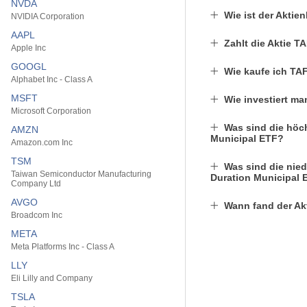
NVDA
Wie ist der Aktie
NVIDIA Corporation
AAPL
Zahlt die Aktie T
Apple Inc
GOOGL
Wie kaufe ich TAF
Alphabet Inc - Class A
MSFT
Wie investiert ma
Microsoft Corporation
Was sind die höc
AMZN
Municipal ETF?
Amazon.com Inc
TSM
Was sind die nied
Taiwan Semiconductor Manufacturing
Duration Municipal 
Company Ltd
AVGO
Wann fand der Akt
Broadcom Inc
META
Meta Platforms Inc - Class A
LLY
Eli Lilly and Company
TSLA