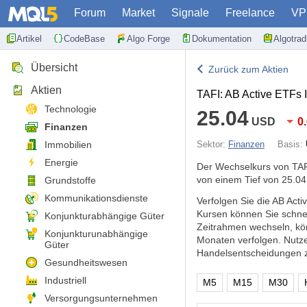
Forum
Market
Signale
Freelance
VP
Artikel
CodeBase
Algo Forge
Dokumentation
Algotra
Übersicht
Zurück zum Aktien
Aktien
TAFI: AB Active ETFs 
Technologie
25.04
USD
0
Finanzen
Immobilien
Sektor:
Finanzen
Basis:
Energie
Der Wechselkurs von TAF
von einem Tief von 25.04
Grundstoffe
Kommunikationsdienste
Verfolgen Sie die AB Act
Kursen können Sie schne
Konjunkturabhängige Güter
Zeitrahmen wechseln, kö
Konjunkturunabhängige
Monaten verfolgen. Nutz
Güter
Handelsentscheidungen zu
Gesundheitswesen
Industriell
M5
M15
M30
Versorgungsunternehmen