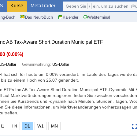
S
Kurse
MetaTrader
Geben Sie
/
ein, um zu suchen: @user, $symb
ding-Buch
Das NeuroBuch
Kalender
Webterminal
Inc AB Tax-Aware Short Duration Municipal ETF
.00
(
0.00%
)
US-Dollar
Gewinnwährung:
US-Dollar
I hat sich für heute um
0.00%
verändert. Im Laufe des Tages wurde d
 bis zu einem Hoch von 25.07 gehandelt.
ive ETFs Inc AB Tax-Aware Short Duration Municipal ETF-Dynamik. Mit E
ll auf Marktveränderungen reagieren. Indem Sie zwischen verschiede
nnen Sie Kurstrends und -dynamik nach Minuten, Stunden, Tagen, Wo
en Sie diese Informationen, um Marktveränderungen vorherzusagen un
 treffen.
H1
H4
D1
W1
MN