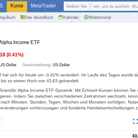
S
Kurse
MetaTrader
Geben Sie
/
ein, um zu suchen: @user, $symb
ding-Buch
Das NeuroBuch
Kalender
Webterminal
c Alpha Income ETF
.18
(
0.41%
)
US-Dollar
Gewinnwährung:
US-Dollar
 hat sich für heute um
-0.41%
verändert. Im Laufe des Tages wurde d
 bis zu einem Hoch von 43.63 gehandelt.
 Scientific Alpha Income ETF-Dynamik. Mit Echtzeit-Kursen können Sie 
ieren. Indem Sie zwischen verschiedenen Zeitrahmen wechseln, könn
 nach Minuten, Stunden, Tagen, Wochen und Monaten verfolgen. Nutze
veränderungen vorherzusagen und fundierte Handelsentscheidungen zu
43