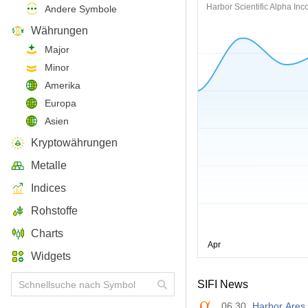
Harbor Scientific Alpha In
Andere Symbole
Währungen
Major
Minor
Amerika
Europa
Asien
Kryptowährungen
Metalle
Indices
Rohstoffe
Charts
Widgets
SIFI News
06.30
Harbor Ares