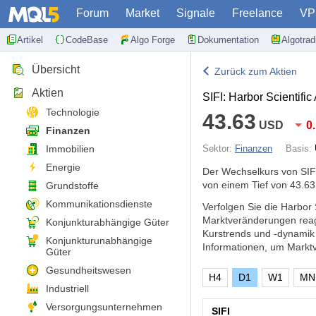
Forum
Market
Signale
Freelance
VP
Artikel
CodeBase
Algo Forge
Dokumentation
Algotra
Übersicht
Zurück zum Aktien
Aktien
SIFI: Harbor Scientifi
Technologie
43.63
USD
0
Finanzen
Immobilien
Sektor:
Finanzen
Basis:
Energie
Der Wechselkurs von SIFI
von einem Tief von 43.63
Grundstoffe
Kommunikationsdienste
Verfolgen Sie die Harbor
Marktveränderungen reag
Konjunkturabhängige Güter
Kurstrends und -dynamik
Konjunkturunabhängige
Informationen, um Markt
Güter
Gesundheitswesen
H4
D1
W1
MN
Industriell
Versorgungsunternehmen
SIFI