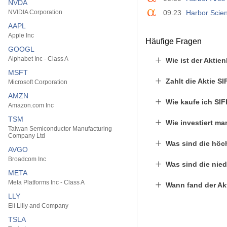
NVDA
NVIDIA Corporation
09.23
Harbor Scie
AAPL
Apple Inc
Häufige Fragen
GOOGL
Alphabet Inc - Class A
Wie ist der Aktie
MSFT
Zahlt die Aktie S
Microsoft Corporation
AMZN
Wie kaufe ich SIF
Amazon.com Inc
TSM
Wie investiert ma
Taiwan Semiconductor Manufacturing
Company Ltd
Was sind die höc
AVGO
Broadcom Inc
Was sind die nied
META
Meta Platforms Inc - Class A
Wann fand der Akt
LLY
Eli Lilly and Company
TSLA