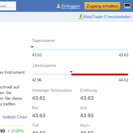
ol, ...
Einloggen
Zugang erhalten
MetaTrader 5 herunterladen
Tagesspanne
43.63
43.63
Jahresspanne
as Instrument
42.96
44.61
schnell auf
Vorheriger Schlusskurs
Eröffnung
en Sie
43.81
43.63
n Sie diese
 treffen.
Bid
Ask
43.63
43.93
Vollbild-Chart
Tief
Hoch
.93
0.00%