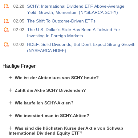
USD
4.9 K
02.28
SCHY: International Dividend ETF Above-Average
Yield, Growth, Momentum (NYSEARCA:SCHY)
02.05
The Shift To Outcome-Driven ETFs
02.02
The U.S. Dollar’s Slide Has Been A Tailwind For
Investing In Foreign Markets
02.02
HDEF: Solid Dividends, But Don’t Expect Strong Growth
(NYSEARCA:HDEF)
Häufige Fragen
Wie ist der Aktienkurs von SCHY heute?
Zahlt die Aktie SCHY Dividenden?
Wie kaufe ich SCHY-Aktien?
Wie investiert man in SCHY-Aktien?
Was sind die höchsten Kurse der Aktie von Schwab
International Dividend Equity ETF?