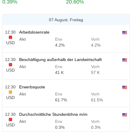
0.39%
20.60%
07 August, Freitag
12:30
Arbeitslosenrate
Akt
Erw
Vorh
USD
4.2%
4.2%
12:30
Beschäftigung außerhalb der Landwirtschaft
Akt
Erw
Vorh
USD
41 K
57 K
12:30
Erwerbsquote
Akt
Erw
Vorh
USD
61.7%
61.5%
12:30
Durchschnittliche Stundenlöhne m/m
Akt
Erw
Vorh
USD
0.3%
0.3%