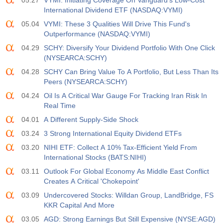
05.27
VYMI: Initiating Coverage On Vanguard's Low-Cost
588
International Dividend ETF (NASDAQ:VYMI)
05.04
VYMI: These 3 Qualities Will Drive This Fund's
19:00
Fed, Verbraucherkredite
Outperformance (NASDAQ:VYMI)
Akt
Erw
Vorh
USD
$​11.44 B
$​-0.18 B
04.29
SCHY: Diversify Your Dividend Portfolio With One Click
(NYSEARCA:SCHY)
19:30
CFTC Gold, nichtkommerzielle Nettopositionen
04.28
SCHY Can Bring Value To A Portfolio, But Less Than Its
Peers (NYSEARCA:SCHY)
Akt
Erw
Vorh
USD
182.1 K
04.24
Oil Is A Critical War Gauge For Tracking Iran Risk In
Real Time
19:30
CFTC Rohöl, nichtkommerzielle Nettopositionen
04.01
A Different Supply-Side Shock
Akt
Erw
Vorh
03.24
3 Strong International Equity Dividend ETFs
USD
120.1 K
03.20
NIHI ETF: Collect A 10% Tax-Efficient Yield From
International Stocks (BATS:NIHI)
19:30
CFTC Gold, nichtkommerzielle Nettopositionen
03.11
Outlook For Global Economy As Middle East Conflict
Akt
Erw
Vorh
Creates A Critical 'Chokepoint'
USD
-17.2 K
03.09
Undercovered Stocks: Willdan Group, LandBridge, FS
KKR Capital And More
19:30
CFTC Nasdaq 100, Nichtkommerzielle Nettopositionen
03.05
AGD: Strong Earnings But Still Expensive (NYSE:AGD)
Akt
Erw
Vorh