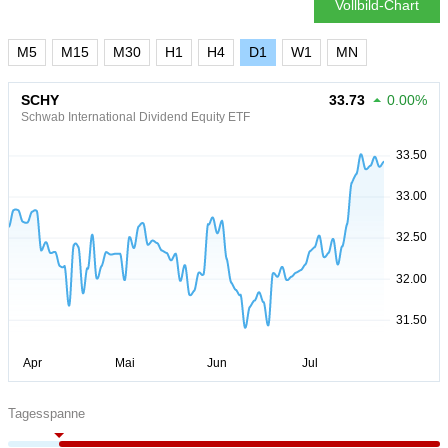
Vollbild-Chart
M5
M15
M30
H1
H4
D1
W1
MN
SCHY
33.73
0.00%
Schwab International Dividend Equity ETF
Tagesspanne