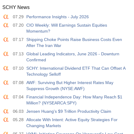
SCHY News
12:30
Durchschnittlicher Wochenverdienst y/y
07.29
Performance Insights - July 2026
Akt
Erw
Vorh
USD
3.5%
3.5%
07.20
CIO Weekly: Will Earnings Sustain Equities
Momentum?
12:30
Beschäftigung außerhalb der Landwirtschaft
07.17
Shipping Choke Points Raise Business Costs Even
Akt
Erw
Vorh
After The Iran War
USD
40 K
49 K
07.13
Global Leading Indicators, June 2026 - Downturn
Confirmed
12:30
U6 Arbeitslosenrate
07.10
SCHY: International Dividend ETF That Can Offset A
Akt
Erw
Vorh
Technology Selloff
USD
7.9%
7.9%
07.08
AWF: Surviving But Higher Interest Rates May
Suppress Growth (NYSE:AWF)
17:00
Baker Hughes Ölplattformzählung
07.04
Financial Independence Day: How Many Reach $1
Akt
Erw
Vorh
Million? (NYSEARCA:SPY)
USD
451
06.03
Jensen Huang's $9 Trillion Productivity Claim
05.28
Allocate With Intent: Active Equity Strategies For
17:00
Baker Hughes US, Gesamtzahl der Ölförderanlagen
Changing Markets
Akt
Erw
Vorh
USD