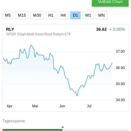
Vollbild-Chart
M5
M15
M30
H1
H4
D1
W1
MN
RLY
36.62
0.00%
SPDR SSgA Multi Asset Real Return ETF
Tagesspanne