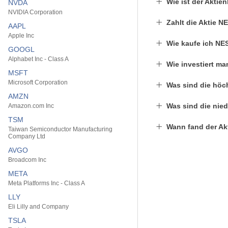
Wie ist der Akti
NVDA
NVIDIA Corporation
Zahlt die Aktie 
AAPL
Apple Inc
Wie kaufe ich NE
GOOGL
Alphabet Inc - Class A
Wie investiert m
MSFT
Microsoft Corporation
Was sind die höc
AMZN
Was sind die nied
Amazon.com Inc
TSM
Wann fand der Ak
Taiwan Semiconductor Manufacturing
Company Ltd
AVGO
Broadcom Inc
META
Meta Platforms Inc - Class A
LLY
Eli Lilly and Company
TSLA