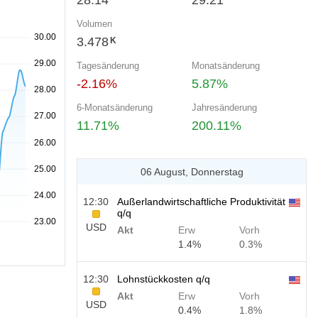
28.14
29.21
Volumen
3.478
K
Tagesänderung
Monatsänderung
-2.16%
5.87%
6-Monatsänderung
Jahresänderung
11.71%
200.11%
06 August, Donnerstag
12:30
Außerlandwirtschaftliche Produktivität
q/q
USD
Akt
Erw
Vorh
1.4%
0.3%
12:30
Lohnstückkosten q/q
Akt
Erw
Vorh
USD
0.4%
1.8%