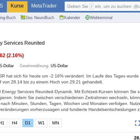
S
Kurse
MetaTrader
Geben Sie
/
ein, um zu suchen: @user, $symb
ding-Buch
Das NeuroBuch
Kalender
Webterminal
y Services Reunited
.62
(
2.16%
)
S-Dollar
Gewinnwährung:
US-Dollar
R hat sich für heute um
-2.16%
verändert. Im Laufe des Tages wurde
f von 28.14 bis zu einem Hoch von 29.21 gehandelt.
al Energy Services Reunited-Dynamik. Mit Echtzeit-Kursen können Sie s
ieren. Indem Sie zwischen verschiedenen Zeitrahmen wechseln, könn
 nach Minuten, Stunden, Tagen, Wochen und Monaten verfolgen. Nutze
veränderungen vorherzusagen und fundierte Handelsentscheidungen zu
H1
H4
D1
W1
MN
28