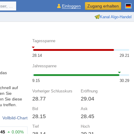
ol, ...
Einloggen
Zugang erhalten
Kanal Algo-Handel
Tagesspanne
28.14
29.21
Jahresspanne
 das
9.15
30.29
chnell auf
Vorheriger Schlusskurs
Eröffnung
en Sie
28.77
29.04
n Sie diese
 treffen.
Bid
Ask
28.15
28.45
Vollbild-Chart
Tief
Hoch
.45
0.00%