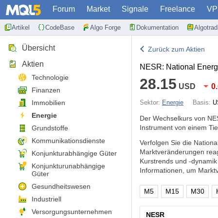
Forum
Market
Signale
Freelance
VP
Artikel
CodeBase
Algo Forge
Dokumentation
Algotra
Übersicht
Zurück zum Aktien
Aktien
NESR: National Energ
Technologie
28.15
USD
0
Finanzen
Immobilien
Sektor:
Energie
Basis:
U
Energie
Der Wechselkurs von NES
Instrument von einem Tie
Grundstoffe
Kommunikationsdienste
Verfolgen Sie die Nation
Marktveränderungen reag
Konjunkturabhängige Güter
Kurstrends und -dynamik
Konjunkturunabhängige
Informationen, um Markt
Güter
Gesundheitswesen
M5
M15
M30
Industriell
Versorgungsunternehmen
NESR