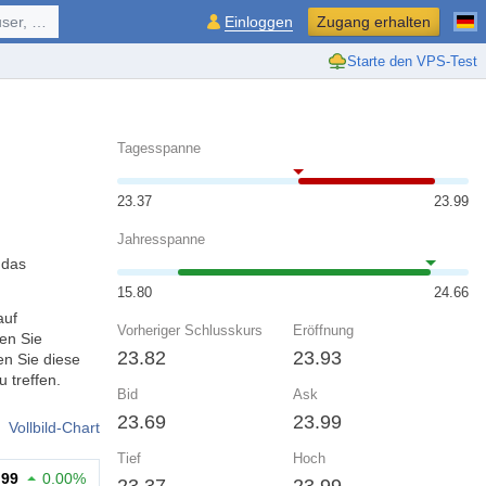
ol, ...
Einloggen
Zugang erhalten
Starte den VPS-Test
Tagesspanne
23.37
23.99
Jahresspanne
 das
15.80
24.66
auf
Vorheriger Schlusskurs
Eröffnung
en Sie
23.82
23.93
n Sie diese
 treffen.
Bid
Ask
23.69
23.99
Vollbild-Chart
Tief
Hoch
.99
0.00%