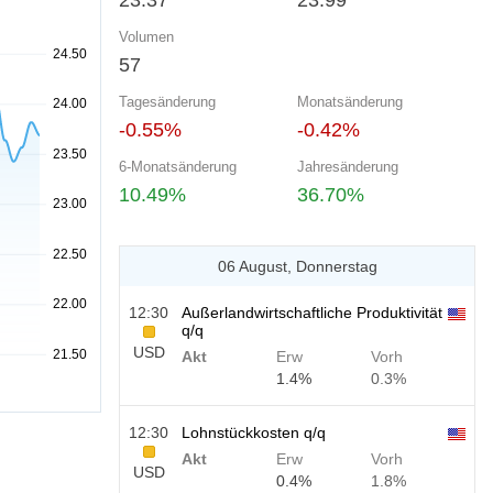
23.37
23.99
Volumen
57
Tagesänderung
Monatsänderung
-0.55%
-0.42%
6-Monatsänderung
Jahresänderung
10.49%
36.70%
06 August, Donnerstag
12:30
Außerlandwirtschaftliche Produktivität
q/q
USD
Akt
Erw
Vorh
1.4%
0.3%
12:30
Lohnstückkosten q/q
Akt
Erw
Vorh
USD
0.4%
1.8%