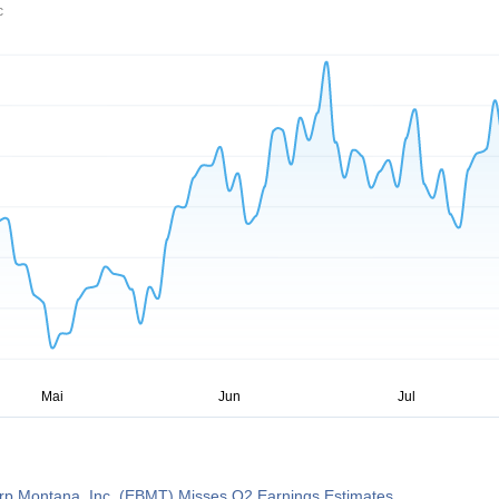
c
rp Montana, Inc. (EBMT) Misses Q2 Earnings Estimates