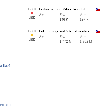
?
12:30
Erstanträge auf Arbeitslosenhilfe
Akt
Erw
Vorh
USD
196 K
197 K
12:30
Folgeanträge auf Arbeitslosenhilfe
Akt
Erw
Vorh
USD
1.772 M
1.782 M
o
ou Buy?
338 $ ab