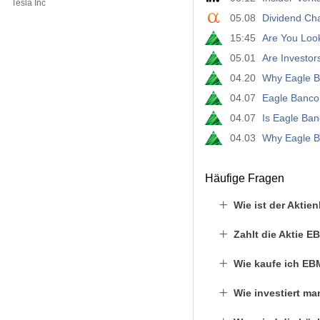
Tesla Inc
05.08
Dividend Ch
15:45
Are You Look
05.01
Are Investo
04.20
Why Eagle B
04.07
Eagle Banco
04.07
Is Eagle Ba
04.03
Why Eagle Ba
Häufige Fragen
Wie ist der Akti
Zahlt die Aktie 
Wie kaufe ich EB
Wie investiert m