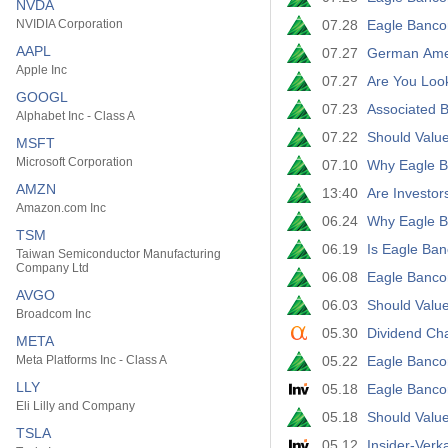
NVDA
NVIDIA Corporation
07.28
Eagle Banco
AAPL
07.27
German Amer
Apple Inc
07.27
Are You Look
GOOGL
07.23
Associated 
Alphabet Inc - Class A
07.22
Should Valu
MSFT
Microsoft Corporation
07.10
Why Eagle B
AMZN
13:40
Are Investo
Amazon.com Inc
06.24
Why Eagle Ba
TSM
06.19
Is Eagle Ba
Taiwan Semiconductor Manufacturing
Company Ltd
06.08
Eagle Bancor
AVGO
06.03
Should Valu
Broadcom Inc
05.30
Dividend Ch
META
Meta Platforms Inc - Class A
05.22
Eagle Banco
LLY
05.18
Eagle Banco
Eli Lilly and Company
05.18
Should Valu
TSLA
05.12
Insider-Verk