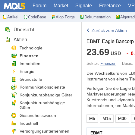
Forum
Market
Signale
Freelance
VP
Artikel
CodeBase
Algo Forge
Dokumentation
Algotra
Übersicht
Zurück zum Aktien
Aktien
EBMT: Eagle Bancorp 
Technologie
23.69
USD
0
Finanzen
Immobilien
Sektor:
Finanzen
Basis:
Energie
Der Wechselkurs von EBM
Instrument von einem Tie
Grundstoffe
Kommunikationsdienste
Verfolgen Sie die Eagle 
Marktveränderungen reag
Konjunkturabhängige Güter
Kurstrends und -dynamik
Konjunkturunabhängige
Informationen, um Markt
Güter
Gesundheitswesen
M5
M15
M30
Industriell
Versorgungsunternehmen
EBMT