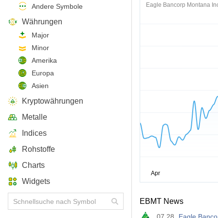
Eagle Bancorp Montana In
Andere Symbole
Währungen
Major
Minor
Amerika
Europa
Asien
Kryptowährungen
Metalle
Indices
Rohstoffe
Charts
Widgets
EBMT News
07.28
Eagle Banco