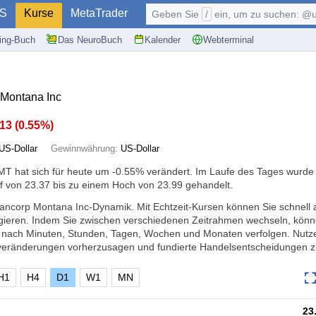
S
Kurse
MetaTrader
Geben Sie
/
ein, um zu suchen: @user, $symb
ding-Buch
Das NeuroBuch
Kalender
Webterminal
Montana Inc
.13
(
0.55%
)
US-Dollar
Gewinnwährung:
US-Dollar
T hat sich für heute um
-0.55%
verändert. Im Laufe des Tages wurde
f von 23.37 bis zu einem Hoch von 23.99 gehandelt.
Bancorp Montana Inc-Dynamik. Mit Echtzeit-Kursen können Sie schnell 
ieren. Indem Sie zwischen verschiedenen Zeitrahmen wechseln, könn
 nach Minuten, Stunden, Tagen, Wochen und Monaten verfolgen. Nutze
veränderungen vorherzusagen und fundierte Handelsentscheidungen zu
H1
H4
D1
W1
MN
23