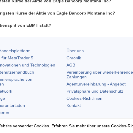
hsten Kurse der Aktie von Eagle Bancorp Montana Inc?
drigsten Kurse der Aktie von Eagle Bancorp Montana Inc?
tiensplit von EBMT statt?
andelsplattform
Über uns
 für
MetaTrader 5
Chronik
nnovationen und Technologien
AGB
enutzerhandbuch
Vereinbarung über wiederkehrende
Zahlungen
miersprache von
en
Agenturvereinbarung - Angebot
etwork
Privatsphäre und Datenschutz
rge
Cookies-Richtlinien
erunterladen
Kontakt
lieren
allieren
ebsite verwendet Cookies. Erfahren Sie mehr über unsere
Cookies-Ric