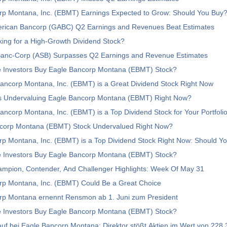
rp Montana, Inc. (EBMT) Earnings Expected to Grow: Should You Buy
ican Bancorp (GABC) Q2 Earnings and Revenues Beat Estimates
ing for a High-Growth Dividend Stock?
Banc-Corp (ASB) Surpasses Q2 Earnings and Revenue Estimates
e Investors Buy Eagle Bancorp Montana (EBMT) Stock?
ancorp Montana, Inc. (EBMT) is a Great Dividend Stock Right Now
rs Undervaluing Eagle Bancorp Montana (EBMT) Right Now?
ncorp Montana, Inc. (EBMT) is a Top Dividend Stock for Your Portfoli
ncorp Montana (EBMT) Stock Undervalued Right Now?
p Montana, Inc. (EBMT) is a Top Dividend Stock Right Now: Should Y
e Investors Buy Eagle Bancorp Montana (EBMT) Stock?
ampion, Contender, And Challenger Highlights: Week Of May 31
rp Montana, Inc. (EBMT) Could Be a Great Choice
rp Montana ernennt Rensmon ab 1. Juni zum President
e Investors Buy Eagle Bancorp Montana (EBMT) Stock?
auf bei Eagle Bancorp Montana: Direktor stößt Aktien im Wert von 228.