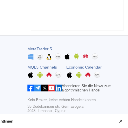
MetaTrader 5
MQL5 Channels
Economic Calendar
Abonnieren Sie die News zum
algorithmischen Handel
Kein Broker, keine echten Handelskonten
35 Dodekanisou str, Germasogeia,
4043, Limassol, Cyprus
Copyright 2000-2026,
MetaQuotes Ltd
htlinien
.