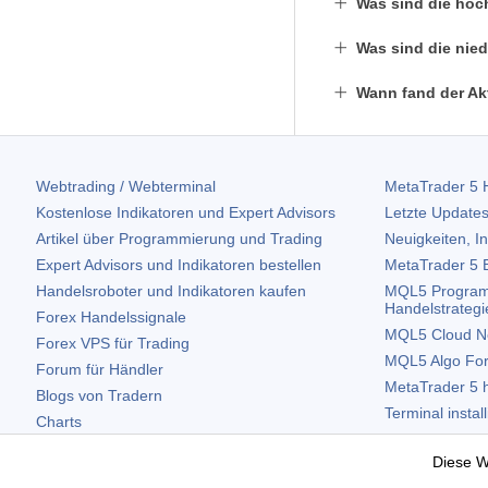
Was sind die höc
Was sind die nie
Wann fand der Ak
Webtrading / Webterminal
MetaTrader 5
H
Kostenlose Indikatoren und Expert Advisors
Letzte Updates
Artikel über Programmierung und Trading
Neuigkeiten, I
Expert Advisors und Indikatoren bestellen
MetaTrader 5
B
Handelsroboter und Indikatoren kaufen
MQL5 Program
Handelstrategi
Forex Handelssignale
MQL5 Cloud N
Forex VPS für Trading
MQL5 Algo Fo
Forum für Händler
MetaTrader 5
h
Blogs von Tradern
Terminal instal
Charts
Terminal deinst
Kostenlose Widgets
Diese W