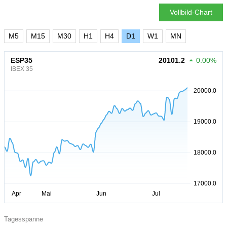
Vollbild-Chart
M5
M15
M30
H1
H4
D1
W1
MN
ESP35
20101.2
0.00%
IBEX 35
Tagesspanne