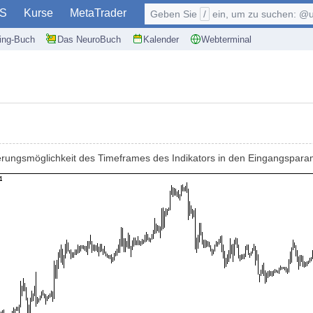
S
Kurse
MetaTrader
Geben Sie
/
ein, um zu suchen: @user, $symb
ding-Buch
Das NeuroBuch
Kalender
Webterminal
nderungsmöglichkeit des Timeframes des Indikators in den Eingangspara