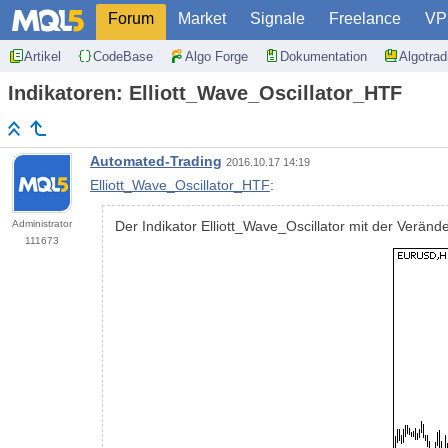
Forum
Market
Signale
Freelance
VP
Artikel
CodeBase
Algo Forge
Dokumentation
Algotra
Indikatoren: Elliott_Wave_Oscillator_HTF
Automated-Trading
2016.10.17 14:19
Elliott_Wave_Oscillator_HTF
:
Administrator
Der Indikator Elliott_Wave_Oscillator mit der Verä
111673