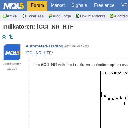
Forum
Market
Signale
Freelance
VP
Artikel
CodeBase
Algo Forge
Dokumentation
Algotra
Indikatoren: iCCI_NR_HTF
Automated-Trading
2016.09.26 19:20
iCCI_NR_HTF
:
Administrator
The iCCI_NR with the timeframe selection option avai
111724