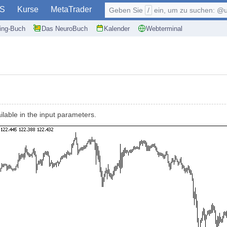
S
Kurse
MetaTrader
Geben Sie
/
ein, um zu suchen: @user, $symb
ding-Buch
Das NeuroBuch
Kalender
Webterminal
lable in the input parameters.