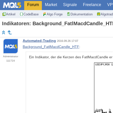
Forum
Market
Signale
Freelance
VP
Artikel
CodeBase
Algo Forge
Dokumentation
Algotra
Indikatoren: Background_FatlMacdCandle_HT
Automated-Trading
2016.09.26 17:07
Background_FatlMacdCandle_HTF
:
Administrator
Ein Indikator, der die Kerzen des FatlMacdCandle e
111724