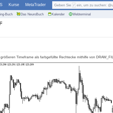
S
Kurse
MetaTrader
Geben Sie
/
ein, um zu suchen: @user, $symb
ding-Buch
Das NeuroBuch
Kalender
Webterminal
F
r größeren Timeframe als farbgefüllte Rechtecke mithilfe von DRAW_FI