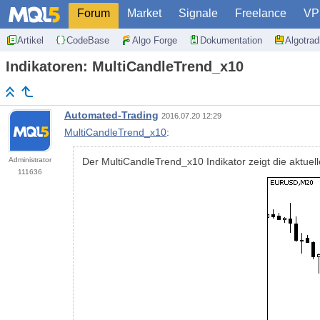
Forum
Market
Signale
Freelance
VP
Artikel
CodeBase
Algo Forge
Dokumentation
Algotra
Indikatoren: MultiCandleTrend_x10
Automated-Trading
2016.07.20 12:29
MultiCandleTrend_x10
:
Administrator
Der MultiCandleTrend_x10 Indikator zeigt die aktue
111636