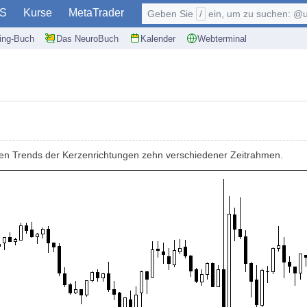
S
Kurse
MetaTrader
Geben Sie
/
ein, um zu suchen: @user, $symb
ding-Buch
Das NeuroBuch
Kalender
Webterminal
llen Trends der Kerzenrichtungen zehn verschiedener Zeitrahmen.