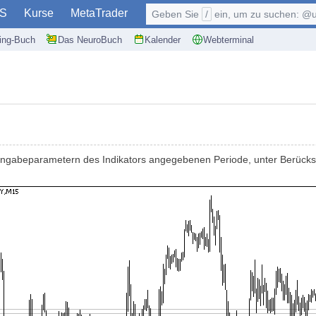
S
Kurse
MetaTrader
Geben Sie
/
ein, um zu suchen: @user, $symb
ding-Buch
Das NeuroBuch
Kalender
Webterminal
n Eingabeparametern des Indikators angegebenen Periode, unter Berück