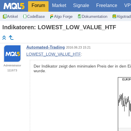
Forum
Market
Signale
Freelance
VP
Artikel
CodeBase
Algo Forge
Dokumentation
Algotra
Indikatoren: LOWEST_LOW_VALUE_HTF
Automated-Trading
2016.06.23 15:21
LOWEST_LOW_VALUE_HTF
:
Administrator
Der Indikator zeigt den minimalen Preis der in de
wurde.
111673